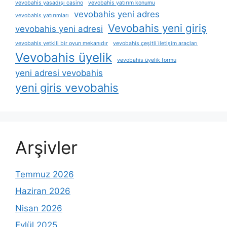
vevobahis yasadışı casino
vevobahis yatırım konumu
vevobahis yeni adres
vevobahis yatırımları
Vevobahis yeni giriş
vevobahis yeni adresi
vevobahis yetkili bir oyun mekanıdır
vevobahis çeşitli i̇letişim araçları
Vevobahis üyelik
vevobahis üyelik formu
yeni adresi vevobahis
yeni giris vevobahis
Arşivler
Temmuz 2026
Haziran 2026
Nisan 2026
Eylül 2025