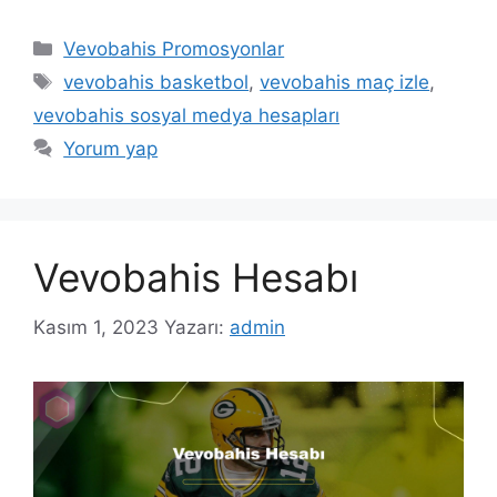
Kategoriler
Vevobahis Promosyonlar
Etiketler
vevobahis basketbol
,
vevobahis maç izle
,
vevobahis sosyal medya hesapları
Yorum yap
Vevobahis Hesabı
Kasım 1, 2023
Yazarı:
admin