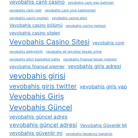
vevobahis canlı casino
vevobahis canlı maç bahisleri
vevobahis canlı rulet
vevobahis canlı spor kategorileri
vevobahis casini oyunları
vevobahis casino alanı
Vevobahis casino bölümü
vevobahis casino merkezi
vevobahis casino siteleri
Vevobahis Casino Sitesi
vevobahis com
vevobahis değişikliği
vevobahis ek teşvikler hesabı silme
vevobahis etkili basketbol bahis
vevobahis finansal hesap i̇şlemleri
vevobahis giris adresi
vevobahis finansal i̇şlemler
vevobahis girisi
vevobahis giris twitter
vevobahis giris yap
Vevobahis Giriş
Vevobahis Güncel
vevobahis güncel adres
vevobahis güncel adresi
Vevobahis Güvenilir Mi
vevobahis güvenlir mi
vevobahis hesabınız kapatıldı