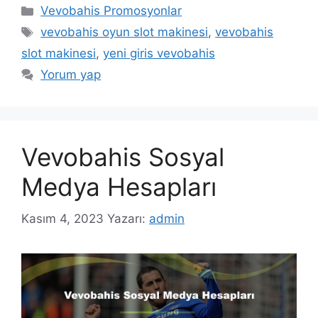
Kategoriler
Vevobahis Promosyonlar
Etiketler
vevobahis oyun slot makinesi
,
vevobahis
slot makinesi
,
yeni giris vevobahis
Yorum yap
Vevobahis Sosyal
Medya Hesapları
Kasım 4, 2023
Yazarı:
admin