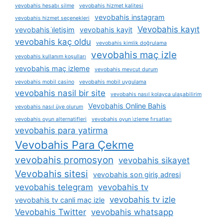
vevobahis hesabı silme
vevobahis hizmet kalitesi
vevobahis instagram
vevobahis hizmet seçenekleri
Vevobahis kayıt
vevobahis i̇letişim
vevobahis kayit
vevobahis kaç oldu
vevobahis kimlik doğrulama
vevobahis maç izle
vevobahis kullanım koşulları
vevobahis maç izleme
vevobahis mevcut durum
vevobahis mobil casino
vevobahis mobil uygulama
vevobahis nasil bir site
vevobahis nasıl kolayca ulaşabilirim
Vevobahis Online Bahis
vevobahis nasıl üye olurum
vevobahis oyun alternatifleri
vevobahis oyun i̇zleme fırsatları
vevobahis para yatirma
Vevobahis Para Çekme
vevobahis promosyon
vevobahis sikayet
Vevobahis sitesi
vevobahis son giriş adresi
vevobahis telegram
vevobahis tv
vevobahis tv izle
vevobahis tv canli maç izle
Vevobahis Twitter
vevobahis whatsapp