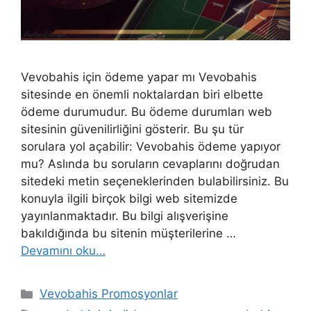
Vevobahis için ödeme yapar mı Vevobahis
sitesinde en önemli noktalardan biri elbette
ödeme durumudur. Bu ödeme durumları web
sitesinin güvenilirliğini gösterir. Bu şu tür
sorulara yol açabilir: Vevobahis ödeme yapıyor
mu? Aslında bu soruların cevaplarını doğrudan
sitedeki metin seçeneklerinden bulabilirsiniz. Bu
konuyla ilgili birçok bilgi web sitemizde
yayınlanmaktadır. Bu bilgi alışverişine
bakıldığında bu sitenin müşterilerine …
Devamını oku…
Kategoriler
Vevobahis Promosyonlar