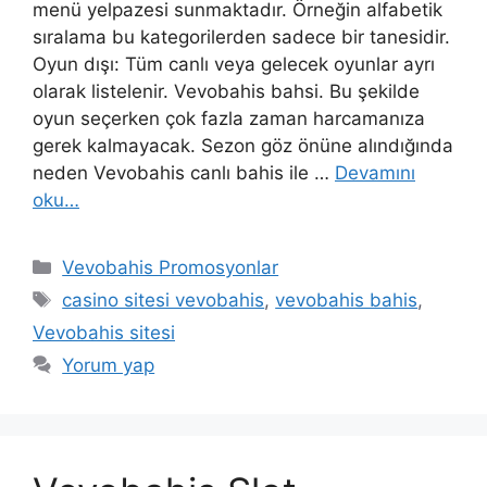
menü yelpazesi sunmaktadır. Örneğin alfabetik
sıralama bu kategorilerden sadece bir tanesidir.
Oyun dışı: Tüm canlı veya gelecek oyunlar ayrı
olarak listelenir. Vevobahis bahsi. Bu şekilde
oyun seçerken çok fazla zaman harcamanıza
gerek kalmayacak. Sezon göz önüne alındığında
neden Vevobahis canlı bahis ile …
Devamını
oku…
Kategoriler
Vevobahis Promosyonlar
Etiketler
casino sitesi vevobahis
,
vevobahis bahis
,
Vevobahis sitesi
Yorum yap