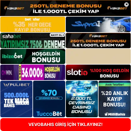
×
VEVOBAHIS GİRİŞ İÇİN TIKLAYINIZ!