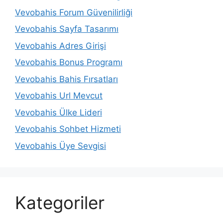
Vevobahis Forum Güvenilirliği
Vevobahis Sayfa Tasarımı
Vevobahis Adres Girişi
Vevobahis Bonus Programı
Vevobahis Bahis Fırsatları
Vevobahis Url Mevcut
Vevobahis Ülke Lideri
Vevobahis Sohbet Hizmeti
Vevobahis Üye Sevgisi
Kategoriler