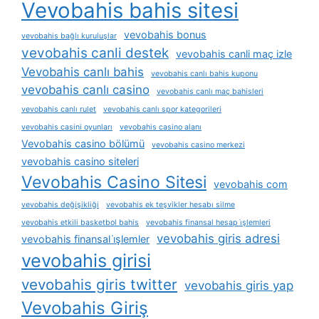
Vevobahis bahis sitesi
vevobahis bonus
vevobahis bağlı kuruluşlar
vevobahis canli destek
vevobahis canli maç izle
Vevobahis canlı bahis
vevobahis canlı bahis kuponu
vevobahis canlı casino
vevobahis canlı maç bahisleri
vevobahis canlı rulet
vevobahis canlı spor kategorileri
vevobahis casini oyunları
vevobahis casino alanı
Vevobahis casino bölümü
vevobahis casino merkezi
vevobahis casino siteleri
Vevobahis Casino Sitesi
vevobahis com
vevobahis değişikliği
vevobahis ek teşvikler hesabı silme
vevobahis etkili basketbol bahis
vevobahis finansal hesap i̇şlemleri
vevobahis giris adresi
vevobahis finansal i̇şlemler
vevobahis girisi
vevobahis giris twitter
vevobahis giris yap
Vevobahis Giriş