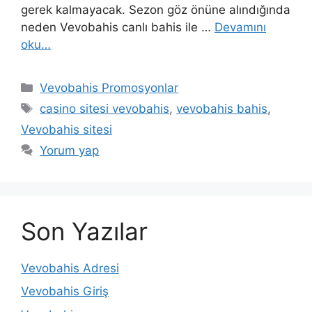
gerek kalmayacak. Sezon göz önüne alındığında
neden Vevobahis canlı bahis ile …
Devamını
oku…
Kategoriler
Vevobahis Promosyonlar
Etiketler
casino sitesi vevobahis
,
vevobahis bahis
,
Vevobahis sitesi
Yorum yap
Son Yazılar
Vevobahis Adresi
Vevobahis Giriş