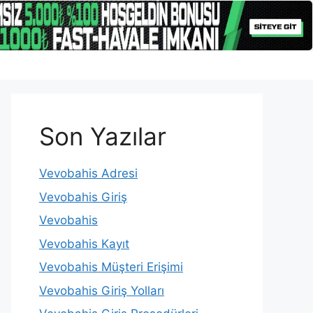
Son Yazılar
Vevobahis Adresi
Vevobahis Giriş
Vevobahis
Vevobahis Kayıt
Vevobahis Müşteri Erişimi
Vevobahis Giriş Yolları