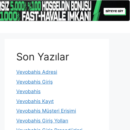
Son Yazılar
Vevobahis Adresi
Vevobahis Giriş
Vevobahis
Vevobahis Kayıt
Vevobahis Müşteri Erişimi
Vevobahis Giriş Yolları