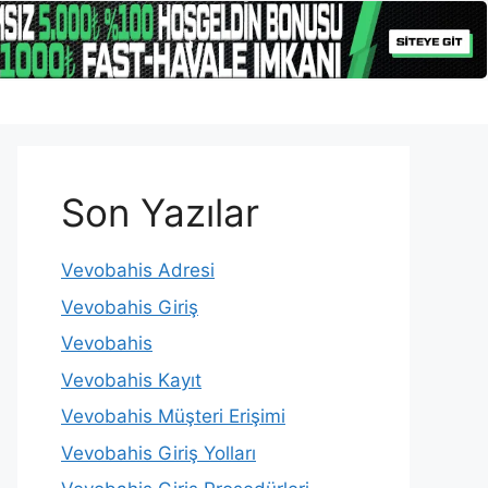
Son Yazılar
Vevobahis Adresi
Vevobahis Giriş
Vevobahis
Vevobahis Kayıt
Vevobahis Müşteri Erişimi
Vevobahis Giriş Yolları