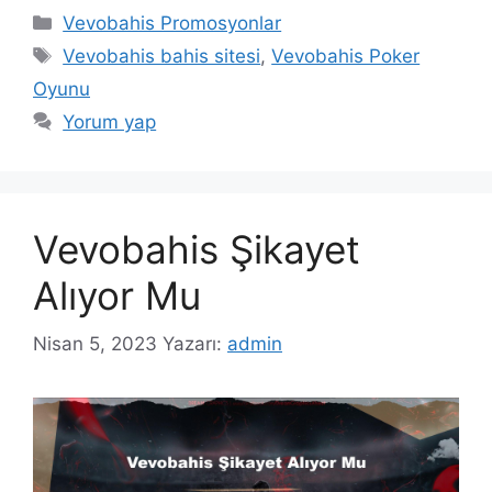
Kategoriler
Vevobahis Promosyonlar
Etiketler
Vevobahis bahis sitesi
,
Vevobahis Poker
Oyunu
Yorum yap
Vevobahis Şikayet
Alıyor Mu
Nisan 5, 2023
Yazarı:
admin