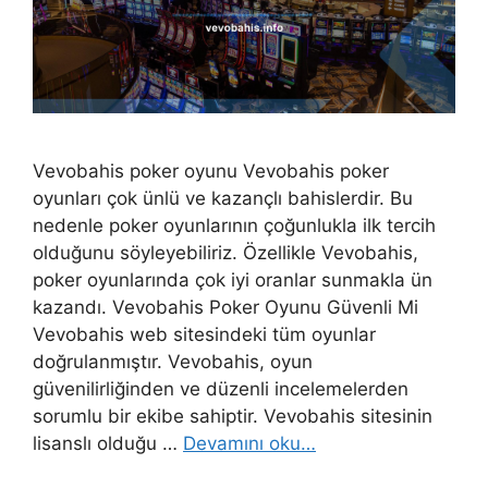
Vevobahis poker oyunu Vevobahis poker
oyunları çok ünlü ve kazançlı bahislerdir. Bu
nedenle poker oyunlarının çoğunlukla ilk tercih
olduğunu söyleyebiliriz. Özellikle Vevobahis,
poker oyunlarında çok iyi oranlar sunmakla ün
kazandı. Vevobahis Poker Oyunu Güvenli Mi
Vevobahis web sitesindeki tüm oyunlar
doğrulanmıştır. Vevobahis, oyun
güvenilirliğinden ve düzenli incelemelerden
sorumlu bir ekibe sahiptir. Vevobahis sitesinin
lisanslı olduğu …
Devamını oku…