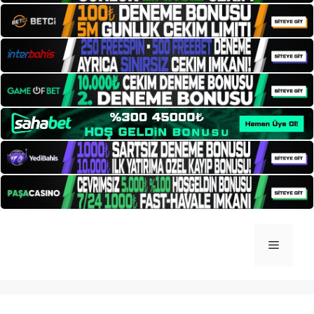
İçeriğe
atla
Menü