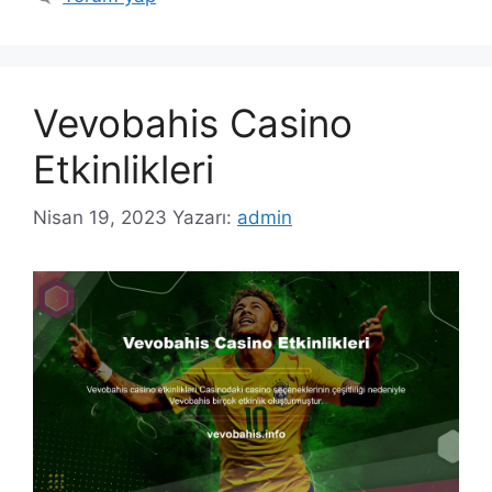
Vevobahis Casino
Etkinlikleri
Nisan 19, 2023
Yazarı:
admin