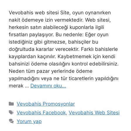
Vevobahis web sitesi Site, oyun oynanırken
nakit ödemeye izin vermektedir. Web sitesi,
herkesin satın alabileceği kuponlarla ilgili
fırsatları paylaşıyor. Bu nedenle: Eğer oyun
istediğiniz gibi gitmezse, bahisçiler bu
doğrultuda kararlar verecektir. Farklı bahislerle
kayıplardan kaçınılır. Kaybetmemek için kendi
bahsinizi ödeme olasılığını kontrol edebilirsiniz.
Neden tüm pazar yerlerinde ödeme
yapılmadığını veya ne tür ticaretlerin yapıldığını
merak …
Devamını oku…
Kategoriler
Vevobahis Promosyonlar
Etiketler
Vevobahis Facebook
,
Vevobahis Web Sitesi
Yorum yap