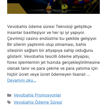
Vevobahis ödeme süresi Teknoloji geliştikçe
insanlar basitleşiyor ve her işi iyi yapıyor.
Çevrimiçi casino endüstrisi bu şekilde gelişiyor.
Bir sitenin yaptırımlı olup olmaması, bahis
sitesinin sağlam bir altyapıya sahip olduğunu
gösterir. Vevobahis tescilli ödeme altyapısı,
forex işlemlerinin jet hızında gerçekleştirilmesine
olanak tanır ve para çekme ve para yatırma için
hiçbir ücret veya ücret ödemeyen lisanslı …
Devamını oku…
Kategoriler
Vevobahis Promosyonlar
Etiketler
Vevobahis Ödeme Süresi