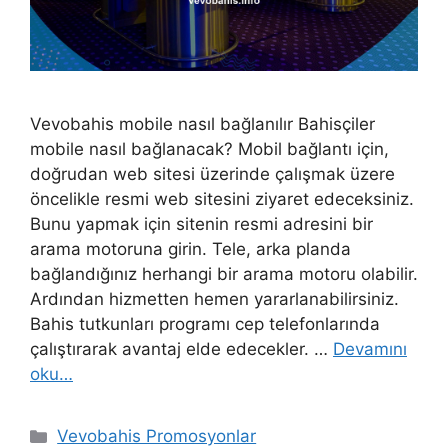
Vevobahis mobile nasıl bağlanılır Bahisçiler
mobile nasıl bağlanacak? Mobil bağlantı için,
doğrudan web sitesi üzerinde çalışmak üzere
öncelikle resmi web sitesini ziyaret edeceksiniz.
Bunu yapmak için sitenin resmi adresini bir
arama motoruna girin. Tele, arka planda
bağlandığınız herhangi bir arama motoru olabilir.
Ardından hizmetten hemen yararlanabilirsiniz.
Bahis tutkunları programı cep telefonlarında
çalıştırarak avantaj elde edecekler. …
Devamını
oku…
Kategoriler
Vevobahis Promosyonlar