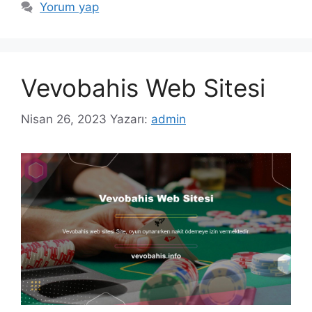
Yorum yap
Vevobahis Web Sitesi
Nisan 26, 2023
Yazarı:
admin