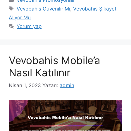
Etiketler
Vevobahis Güvenilir Mi
,
Vevobahis Şikayet
Alıyor Mu
Yorum yap
Vevobahis Mobile’a
Nasıl Katılınır
Nisan 1, 2023
Yazarı:
admin