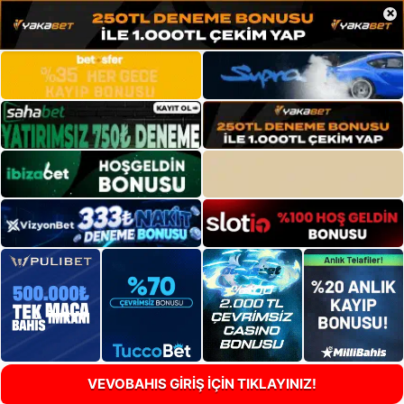
×
VEVOBAHIS GİRİŞ İÇİN TIKLAYINIZ!