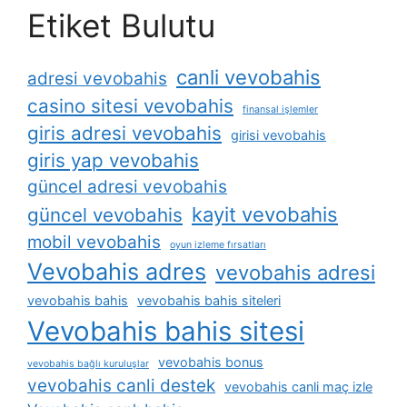
Etiket Bulutu
canli vevobahis
adresi vevobahis
casino sitesi vevobahis
finansal işlemler
giris adresi vevobahis
girisi vevobahis
giris yap vevobahis
güncel adresi vevobahis
kayit vevobahis
güncel vevobahis
mobil vevobahis
oyun izleme fırsatları
Vevobahis adres
vevobahis adresi
vevobahis bahis
vevobahis bahis siteleri
Vevobahis bahis sitesi
vevobahis bonus
vevobahis bağlı kuruluşlar
vevobahis canli destek
vevobahis canli maç izle