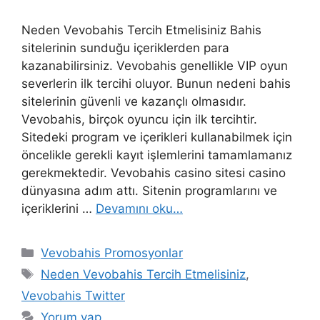
Neden Vevobahis Tercih Etmelisiniz Bahis
sitelerinin sunduğu içeriklerden para
kazanabilirsiniz. Vevobahis genellikle VIP oyun
severlerin ilk tercihi oluyor. Bunun nedeni bahis
sitelerinin güvenli ve kazançlı olmasıdır.
Vevobahis, birçok oyuncu için ilk tercihtir.
Sitedeki program ve içerikleri kullanabilmek için
öncelikle gerekli kayıt işlemlerini tamamlamanız
gerekmektedir. Vevobahis casino sitesi casino
dünyasına adım attı. Sitenin programlarını ve
içeriklerini …
Devamını oku…
Kategoriler
Vevobahis Promosyonlar
Etiketler
Neden Vevobahis Tercih Etmelisiniz
,
Vevobahis Twitter
Yorum yap