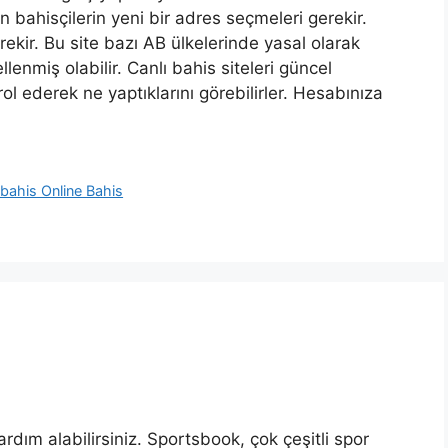
 bahisçilerin yeni bir adres seçmeleri gerekir.
rekir. Bu site bazı AB ülkelerinde yasal olarak
enmiş olabilir. Canlı bahis siteleri güncel
rol ederek ne yaptıklarını görebilirler. Hesabınıza
bahis Online Bahis
rdım alabilirsiniz. Sportsbook, çok çeşitli spor