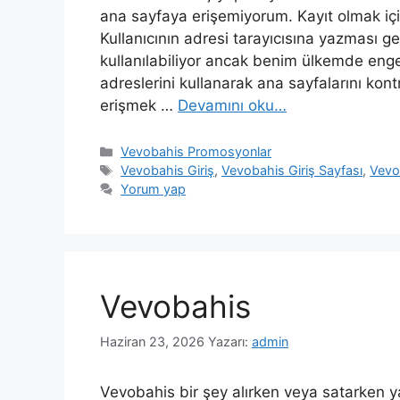
ana sayfaya erişemiyorum. Kayıt olmak için
Kullanıcının adresi tarayıcısına yazması ge
kullanılabiliyor ancak benim ülkemde engell
adreslerini kullanarak ana sayfalarını kont
erişmek …
Devamını oku…
Kategoriler
Vevobahis Promosyonlar
Etiketler
Vevobahis Giriş
,
Vevobahis Giriş Sayfası
,
Vevo
Yorum yap
Vevobahis
Haziran 23, 2026
Yazarı:
admin
Vevobahis bir şey alırken veya satarken ya