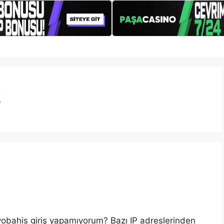
6
bahis giriş yapamıyorum? Bazı IP adreslerinden