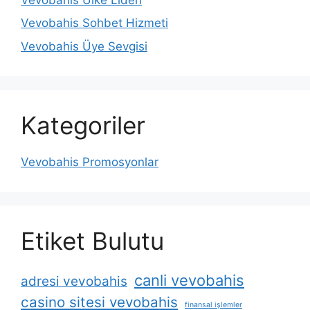
Vevobahis Sohbet Hizmeti
Vevobahis Üye Sevgisi
Kategoriler
Vevobahis Promosyonlar
Etiket Bulutu
canli vevobahis
adresi vevobahis
casino sitesi vevobahis
finansal işlemler