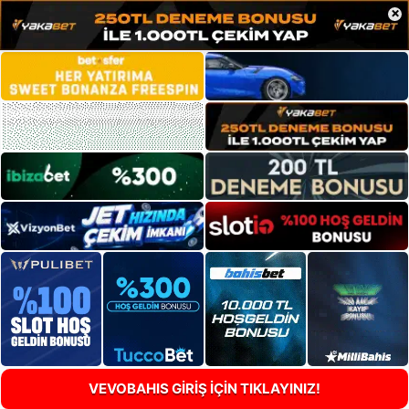
×
VEVOBAHIS GİRİŞ İÇİN TIKLAYINIZ!