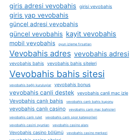
giris adresi vevobahis
girisi vevobahis
giris yap vevobahis
güncel adresi vevobahis
kayit vevobahis
güncel vevobahis
mobil vevobahis
oyun izleme fırsatları
Vevobahis adres
vevobahis adresi
vevobahis bahis
vevobahis bahis siteleri
Vevobahis bahis sitesi
vevobahis bonus
vevobahis bağlı kuruluşlar
vevobahis canli destek
vevobahis canli maç izle
Vevobahis canlı bahis
vevobahis canlı bahis kuponu
vevobahis canlı casino
vevobahis canlı maç bahisleri
vevobahis canlı rulet
vevobahis canlı spor kategorileri
vevobahis casini oyunları
vevobahis casino alanı
Vevobahis casino bölümü
vevobahis casino merkezi