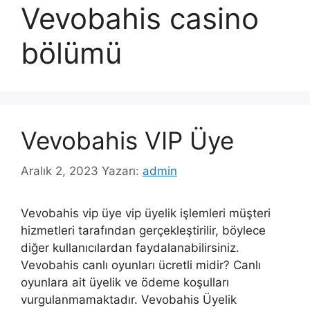
Vevobahis casino
bölümü
Vevobahis VIP Üye
Aralık 2, 2023
Yazarı:
admin
Vevobahis vip üye vip üyelik işlemleri müşteri
hizmetleri tarafından gerçekleştirilir, böylece
diğer kullanıcılardan faydalanabilirsiniz.
Vevobahis canlı oyunları ücretli midir? Canlı
oyunlara ait üyelik ve ödeme koşulları
vurgulanmamaktadır. Vevobahis Üyelik