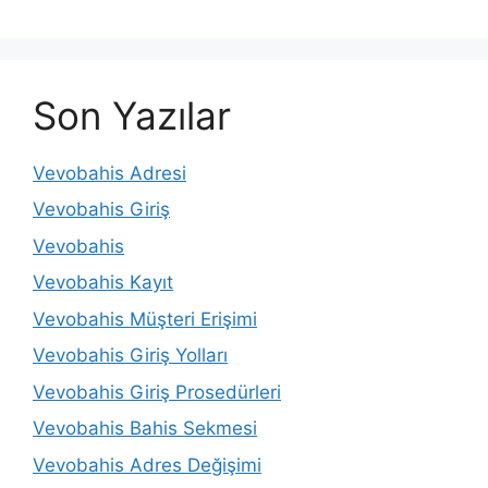
Son Yazılar
Vevobahis Adresi
Vevobahis Giriş
Vevobahis
Vevobahis Kayıt
Vevobahis Müşteri Erişimi
Vevobahis Giriş Yolları
Vevobahis Giriş Prosedürleri
Vevobahis Bahis Sekmesi
Vevobahis Adres Değişimi