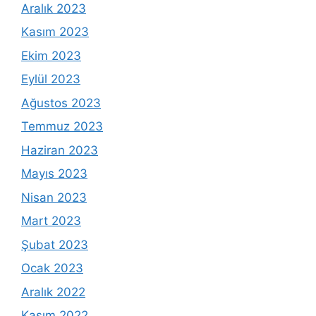
Aralık 2023
Kasım 2023
Ekim 2023
Eylül 2023
Ağustos 2023
Temmuz 2023
Haziran 2023
Mayıs 2023
Nisan 2023
Mart 2023
Şubat 2023
Ocak 2023
Aralık 2022
Kasım 2022