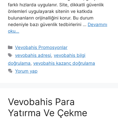
farklı hızlarda uygulanır. Site, dikkatli güvenlik
önlemleri uygulayarak sitenin ve katkıda
bulunanların orijinalliğini korur. Bu durum
nedeniyle bazı güvenlik tedbirlerini …
Devamını
oku…
Kategoriler
Vevobahis Promosyonlar
Etiketler
vevobahis adresi
,
vevobahis bilgi
doğrulama
,
vevobahis kazanç doğrulama
Yorum yap
Vevobahis Para
Yatırma Ve Çekme