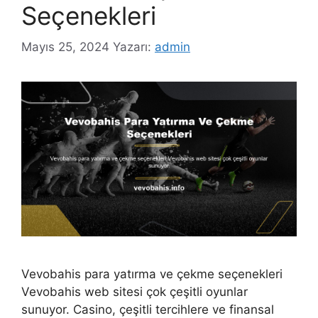
Seçenekleri
Mayıs 25, 2024
Yazarı:
admin
Vevobahis para yatırma ve çekme seçenekleri
Vevobahis web sitesi çok çeşitli oyunlar
sunuyor. Casino, çeşitli tercihlere ve finansal