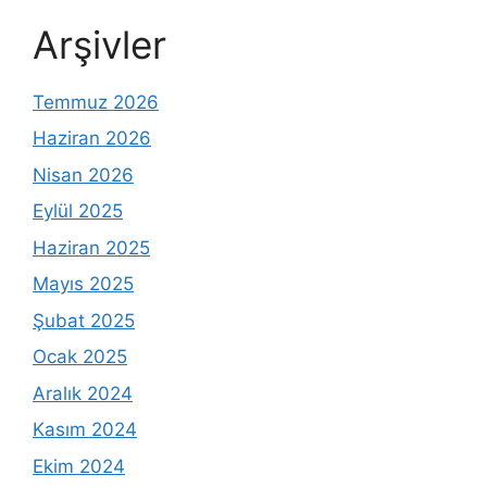
Arşivler
Temmuz 2026
Haziran 2026
Nisan 2026
Eylül 2025
Haziran 2025
Mayıs 2025
Şubat 2025
Ocak 2025
Aralık 2024
Kasım 2024
Ekim 2024