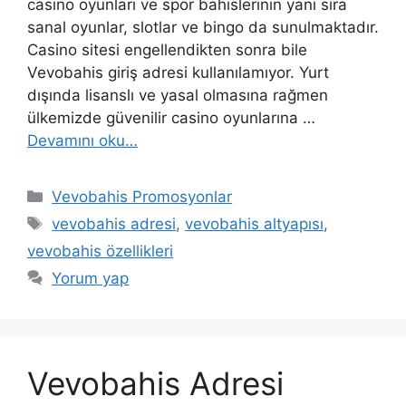
casino oyunları ve spor bahislerinin yanı sıra
sanal oyunlar, slotlar ve bingo da sunulmaktadır.
Casino sitesi engellendikten sonra bile
Vevobahis giriş adresi kullanılamıyor. Yurt
dışında lisanslı ve yasal olmasına rağmen
ülkemizde güvenilir casino oyunlarına …
Devamını oku…
Kategoriler
Vevobahis Promosyonlar
Etiketler
vevobahis adresi
,
vevobahis altyapısı
,
vevobahis özellikleri
Yorum yap
Vevobahis Adresi