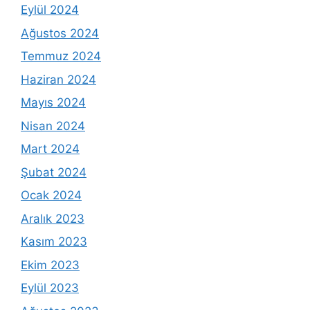
Eylül 2024
Ağustos 2024
Temmuz 2024
Haziran 2024
Mayıs 2024
Nisan 2024
Mart 2024
Şubat 2024
Ocak 2024
Aralık 2023
Kasım 2023
Ekim 2023
Eylül 2023