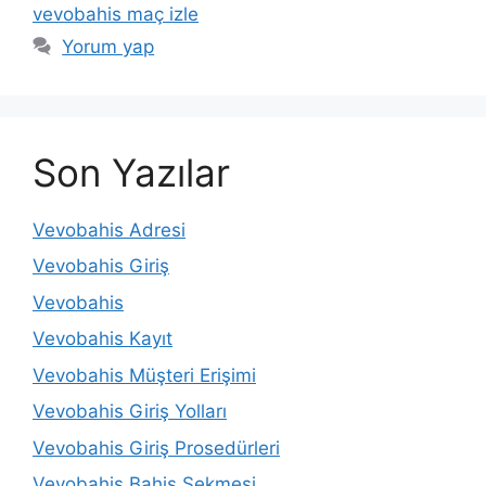
vevobahis maç izle
Yorum yap
Son Yazılar
Vevobahis Adresi
Vevobahis Giriş
Vevobahis
Vevobahis Kayıt
Vevobahis Müşteri Erişimi
Vevobahis Giriş Yolları
Vevobahis Giriş Prosedürleri
Vevobahis Bahis Sekmesi