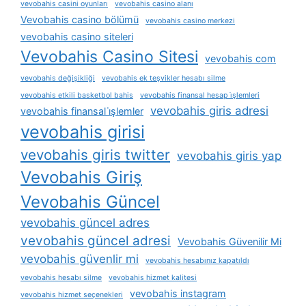
vevobahis casini oyunları
vevobahis casino alanı
Vevobahis casino bölümü
vevobahis casino merkezi
vevobahis casino siteleri
Vevobahis Casino Sitesi
vevobahis com
vevobahis değişikliği
vevobahis ek teşvikler hesabı silme
vevobahis etkili basketbol bahis
vevobahis finansal hesap i̇şlemleri
vevobahis giris adresi
vevobahis finansal i̇şlemler
vevobahis girisi
vevobahis giris twitter
vevobahis giris yap
Vevobahis Giriş
Vevobahis Güncel
vevobahis güncel adres
vevobahis güncel adresi
Vevobahis Güvenilir Mi
vevobahis güvenlir mi
vevobahis hesabınız kapatıldı
vevobahis hesabı silme
vevobahis hizmet kalitesi
vevobahis instagram
vevobahis hizmet seçenekleri