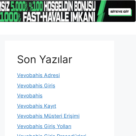
Son Yazılar
Vevobahis Adresi
Vevobahis Giriş
Vevobahis
Vevobahis Kayıt
Vevobahis Müşteri Erişimi
Vevobahis Giriş Yolları