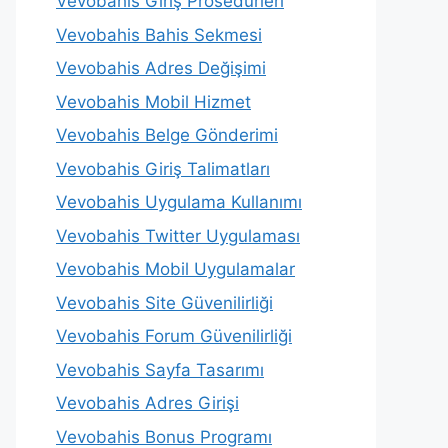
Vevobahis Giriş Prosedürleri
Vevobahis Bahis Sekmesi
Vevobahis Adres Değişimi
Vevobahis Mobil Hizmet
Vevobahis Belge Gönderimi
Vevobahis Giriş Talimatları
Vevobahis Uygulama Kullanımı
Vevobahis Twitter Uygulaması
Vevobahis Mobil Uygulamalar
Vevobahis Site Güvenilirliği
Vevobahis Forum Güvenilirliği
Vevobahis Sayfa Tasarımı
Vevobahis Adres Girişi
Vevobahis Bonus Programı