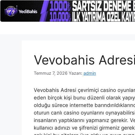
İçeriğe
atla
Vevobahis Adres
Temmuz 7, 2026
Yazarı:
admin
Vevobahis Adresi çevrimiçi casino oyunları
eden birçok kişi bunu düzenli olarak yapıyor
olduğu sürece internette barındırıldıkların
oturun canlı casino oyunlarını oynayabilirs
insanların yaptıklarını yapmanız gerekir. 
kullanıcı adınızı ve şifrenizi girmeniz gerek