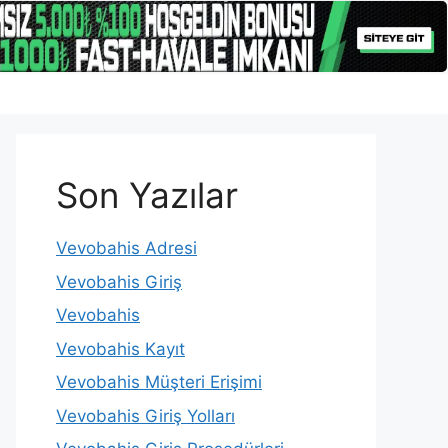
Son Yazılar
Vevobahis Adresi
Vevobahis Giriş
Vevobahis
Vevobahis Kayıt
Vevobahis Müşteri Erişimi
Vevobahis Giriş Yolları