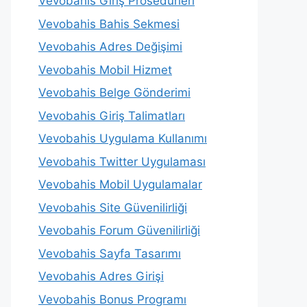
Vevobahis Giriş Prosedürleri
Vevobahis Bahis Sekmesi
Vevobahis Adres Değişimi
Vevobahis Mobil Hizmet
Vevobahis Belge Gönderimi
Vevobahis Giriş Talimatları
Vevobahis Uygulama Kullanımı
Vevobahis Twitter Uygulaması
Vevobahis Mobil Uygulamalar
Vevobahis Site Güvenilirliği
Vevobahis Forum Güvenilirliği
Vevobahis Sayfa Tasarımı
Vevobahis Adres Girişi
Vevobahis Bonus Programı