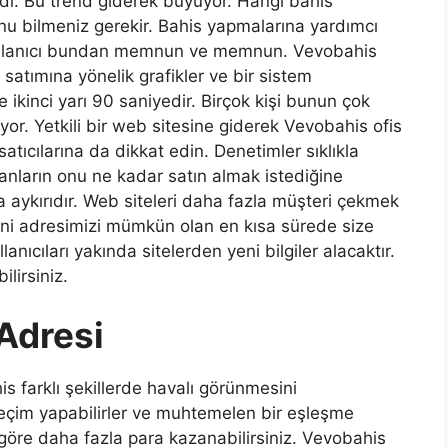
adı. Bu trend giderek büyüyor. Hangi bahis
uğunu bilmeniz gerekir. Bahis yapmalarına yardımcı
kullanıcı bundan memnun ve memnun. Vevobahis
satımına yönelik grafikler ve bir sistem
e ikinci yarı 90 saniyedir. Birçok kişi bunun çok
r. Yetkili bir web sitesine giderek Vevobahis ofis
ı satıcılarına da dikkat edin. Denetimler sıklıkla
insanların onu ne kadar satın almak istediğine
 aykırıdır. Web siteleri daha fazla müşteri çekmek
. Yeni adresimizi mümkün olan en kısa sürede size
anıcıları yakında sitelerden yeni bilgiler alacaktır.
lirsiniz.
Adresi
 farklı şekillerde havalı görünmesini
seçim yapabilirler ve muhtemelen bir eşleşme
 göre daha fazla para kazanabilirsiniz. Vevobahis