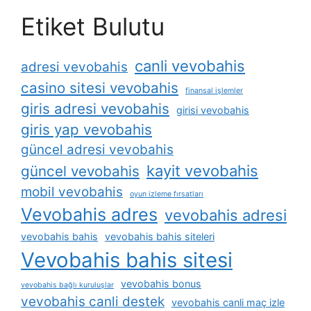
Etiket Bulutu
canli vevobahis
adresi vevobahis
casino sitesi vevobahis
finansal işlemler
giris adresi vevobahis
girisi vevobahis
giris yap vevobahis
güncel adresi vevobahis
kayit vevobahis
güncel vevobahis
mobil vevobahis
oyun izleme fırsatları
Vevobahis adres
vevobahis adresi
vevobahis bahis
vevobahis bahis siteleri
Vevobahis bahis sitesi
vevobahis bonus
vevobahis bağlı kuruluşlar
vevobahis canli destek
vevobahis canli maç izle