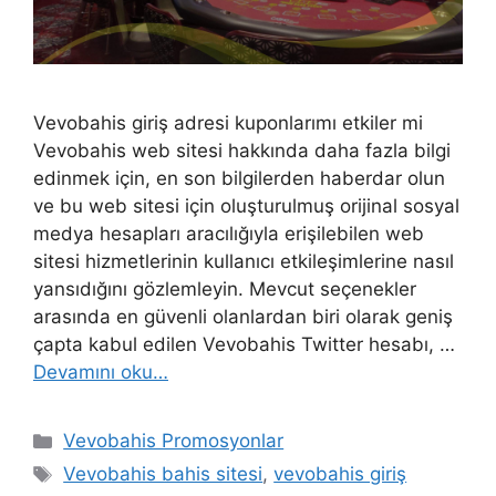
Vevobahis giriş adresi kuponlarımı etkiler mi
Vevobahis web sitesi hakkında daha fazla bilgi
edinmek için, en son bilgilerden haberdar olun
ve bu web sitesi için oluşturulmuş orijinal sosyal
medya hesapları aracılığıyla erişilebilen web
sitesi hizmetlerinin kullanıcı etkileşimlerine nasıl
yansıdığını gözlemleyin. Mevcut seçenekler
arasında en güvenli olanlardan biri olarak geniş
çapta kabul edilen Vevobahis Twitter hesabı, …
Devamını oku…
Kategoriler
Vevobahis Promosyonlar
Etiketler
Vevobahis bahis sitesi
,
vevobahis giriş