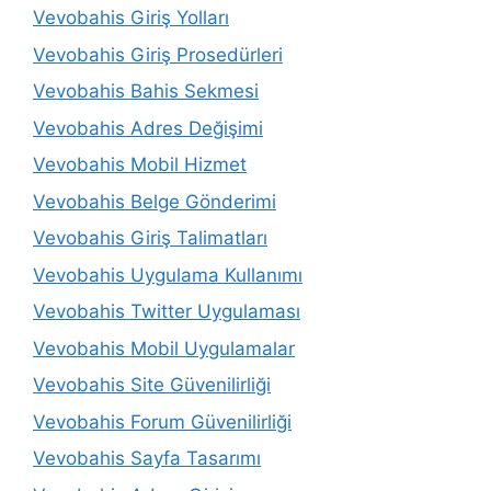
Vevobahis Giriş Yolları
Vevobahis Giriş Prosedürleri
Vevobahis Bahis Sekmesi
Vevobahis Adres Değişimi
Vevobahis Mobil Hizmet
Vevobahis Belge Gönderimi
Vevobahis Giriş Talimatları
Vevobahis Uygulama Kullanımı
Vevobahis Twitter Uygulaması
Vevobahis Mobil Uygulamalar
Vevobahis Site Güvenilirliği
Vevobahis Forum Güvenilirliği
Vevobahis Sayfa Tasarımı