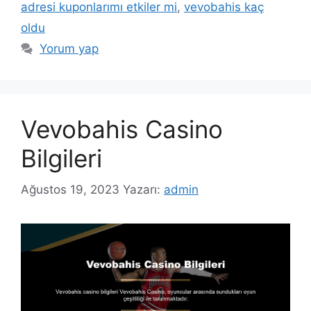
adresi kuponlarımı etkiler mi
,
vevobahis kaç
oldu
Yorum yap
Vevobahis Casino
Bilgileri
Ağustos 19, 2023
Yazarı:
admin