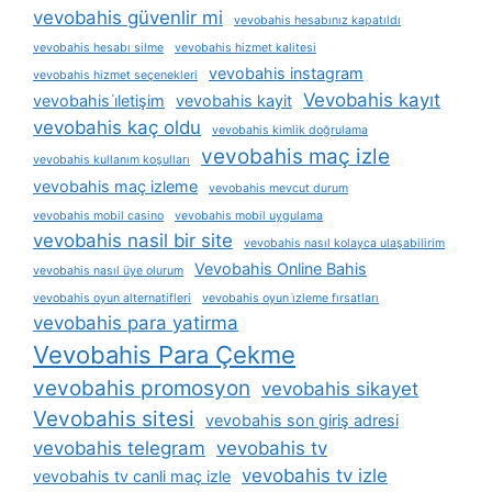
vevobahis güvenlir mi
vevobahis hesabınız kapatıldı
vevobahis hesabı silme
vevobahis hizmet kalitesi
vevobahis instagram
vevobahis hizmet seçenekleri
Vevobahis kayıt
vevobahis i̇letişim
vevobahis kayit
vevobahis kaç oldu
vevobahis kimlik doğrulama
vevobahis maç izle
vevobahis kullanım koşulları
vevobahis maç izleme
vevobahis mevcut durum
vevobahis mobil casino
vevobahis mobil uygulama
vevobahis nasil bir site
vevobahis nasıl kolayca ulaşabilirim
Vevobahis Online Bahis
vevobahis nasıl üye olurum
vevobahis oyun alternatifleri
vevobahis oyun i̇zleme fırsatları
vevobahis para yatirma
Vevobahis Para Çekme
vevobahis promosyon
vevobahis sikayet
Vevobahis sitesi
vevobahis son giriş adresi
vevobahis telegram
vevobahis tv
vevobahis tv izle
vevobahis tv canli maç izle