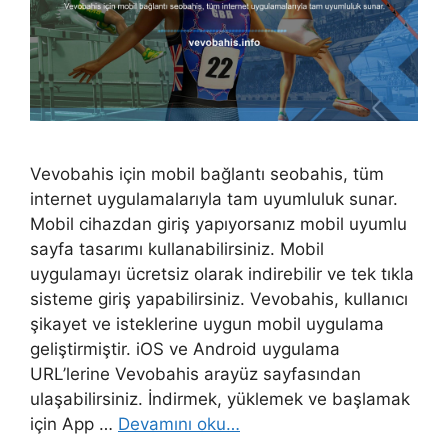
Vevobahis için mobil bağlantı seobahis, tüm
internet uygulamalarıyla tam uyumluluk sunar.
Mobil cihazdan giriş yapıyorsanız mobil uyumlu
sayfa tasarımı kullanabilirsiniz. Mobil
uygulamayı ücretsiz olarak indirebilir ve tek tıkla
sisteme giriş yapabilirsiniz. Vevobahis, kullanıcı
şikayet ve isteklerine uygun mobil uygulama
geliştirmiştir. iOS ve Android uygulama
URL’lerine Vevobahis arayüz sayfasından
ulaşabilirsiniz. İndirmek, yüklemek ve başlamak
için App …
Devamını oku…