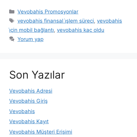
Kategoriler
Vevobahis Promosyonlar
Etiketler
vevobahis finansal i̇şlem süreci
,
vevobahis
i̇çin mobil bağlantı
,
vevobahis kaç oldu
Yorum yap
Son Yazılar
Vevobahis Adresi
Vevobahis Giriş
Vevobahis
Vevobahis Kayıt
Vevobahis Müşteri Erişimi