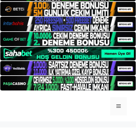
İçeriğe
atla
Menü