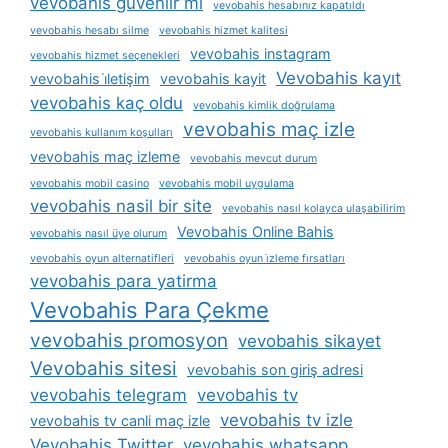
vevobahis güvenlir mi
vevobahis hesabınız kapatıldı
vevobahis hesabı silme
vevobahis hizmet kalitesi
vevobahis instagram
vevobahis hizmet seçenekleri
Vevobahis kayıt
vevobahis i̇letişim
vevobahis kayit
vevobahis kaç oldu
vevobahis kimlik doğrulama
vevobahis maç izle
vevobahis kullanım koşulları
vevobahis maç izleme
vevobahis mevcut durum
vevobahis mobil casino
vevobahis mobil uygulama
vevobahis nasil bir site
vevobahis nasıl kolayca ulaşabilirim
Vevobahis Online Bahis
vevobahis nasıl üye olurum
vevobahis oyun alternatifleri
vevobahis oyun i̇zleme fırsatları
vevobahis para yatirma
Vevobahis Para Çekme
vevobahis promosyon
vevobahis sikayet
Vevobahis sitesi
vevobahis son giriş adresi
vevobahis telegram
vevobahis tv
vevobahis tv izle
vevobahis tv canli maç izle
Vevobahis Twitter
vevobahis whatsapp