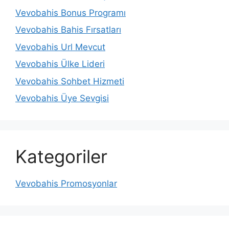
Vevobahis Bonus Programı
Vevobahis Bahis Fırsatları
Vevobahis Url Mevcut
Vevobahis Ülke Lideri
Vevobahis Sohbet Hizmeti
Vevobahis Üye Sevgisi
Kategoriler
Vevobahis Promosyonlar