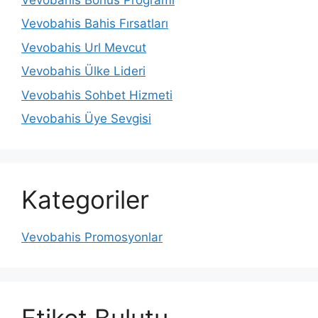
Vevobahis Bahis Fırsatları
Vevobahis Url Mevcut
Vevobahis Ülke Lideri
Vevobahis Sohbet Hizmeti
Vevobahis Üye Sevgisi
Kategoriler
Vevobahis Promosyonlar