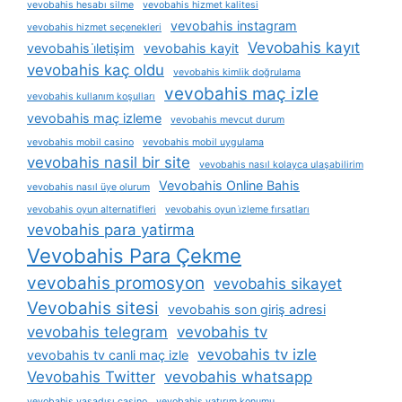
vevobahis hesabı silme
vevobahis hizmet kalitesi
vevobahis instagram
vevobahis hizmet seçenekleri
Vevobahis kayıt
vevobahis i̇letişim
vevobahis kayit
vevobahis kaç oldu
vevobahis kimlik doğrulama
vevobahis maç izle
vevobahis kullanım koşulları
vevobahis maç izleme
vevobahis mevcut durum
vevobahis mobil casino
vevobahis mobil uygulama
vevobahis nasil bir site
vevobahis nasıl kolayca ulaşabilirim
Vevobahis Online Bahis
vevobahis nasıl üye olurum
vevobahis oyun alternatifleri
vevobahis oyun i̇zleme fırsatları
vevobahis para yatirma
Vevobahis Para Çekme
vevobahis promosyon
vevobahis sikayet
Vevobahis sitesi
vevobahis son giriş adresi
vevobahis telegram
vevobahis tv
vevobahis tv izle
vevobahis tv canli maç izle
Vevobahis Twitter
vevobahis whatsapp
vevobahis yasadışı casino
vevobahis yatırım konumu