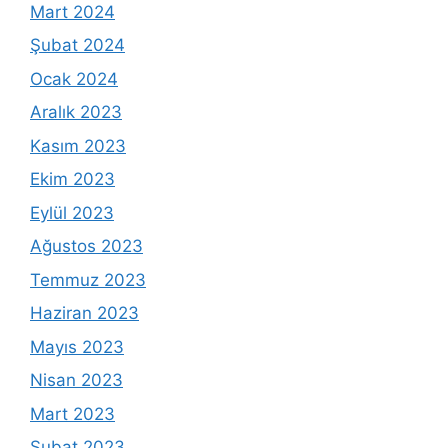
Mart 2024
Şubat 2024
Ocak 2024
Aralık 2023
Kasım 2023
Ekim 2023
Eylül 2023
Ağustos 2023
Temmuz 2023
Haziran 2023
Mayıs 2023
Nisan 2023
Mart 2023
Şubat 2023