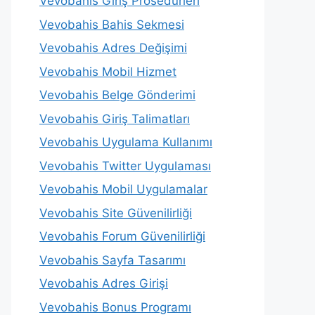
Vevobahis Giriş Prosedürleri
Vevobahis Bahis Sekmesi
Vevobahis Adres Değişimi
Vevobahis Mobil Hizmet
Vevobahis Belge Gönderimi
Vevobahis Giriş Talimatları
Vevobahis Uygulama Kullanımı
Vevobahis Twitter Uygulaması
Vevobahis Mobil Uygulamalar
Vevobahis Site Güvenilirliği
Vevobahis Forum Güvenilirliği
Vevobahis Sayfa Tasarımı
Vevobahis Adres Girişi
Vevobahis Bonus Programı