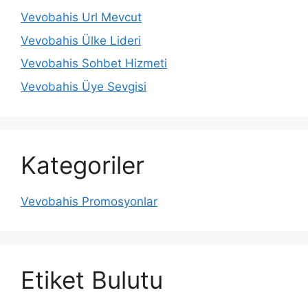
Vevobahis Url Mevcut
Vevobahis Ülke Lideri
Vevobahis Sohbet Hizmeti
Vevobahis Üye Sevgisi
Kategoriler
Vevobahis Promosyonlar
Etiket Bulutu