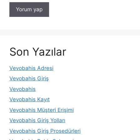
Son Yazılar
Vevobahis Adresi
Vevobahis Giriş
Vevobahis
Vevobahis Kayıt
Vevobahis Müşteri Erişimi
Vevobahis Giriş Yolları
Vevobahis Giriş Prosedürleri