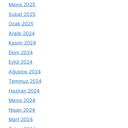
Mayıs 2025
Şubat 2025
Ocak 2025
Aralık 2024
Kasım 2024
Ekim 2024
Eylül 2024
Ağustos 2024
Temmuz 2024
Haziran 2024
Mayıs 2024
Nisan 2024
Mart 2024