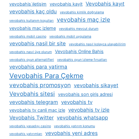
Vevobahis kayıt
vevobahis i̇letişim
vevobahis kayit
vevobahis kaç oldu
vevobahis kimlik doğrulama
vevobahis maç izle
vevobahis kullanım koşulları
vevobahis maç izleme
vevobahis mevcut durum
vevobahis mobil casino
vevobahis mobil uygulama
vevobahis nasil bir site
vevobahis nasıl kolayca ulaşabilirim
Vevobahis Online Bahis
vevobahis nasıl üye olurum
vevobahis oyun alternatifleri
vevobahis oyun i̇zleme fırsatları
vevobahis para yatirma
Vevobahis Para Çekme
vevobahis promosyon
vevobahis sikayet
Vevobahis sitesi
vevobahis son giriş adresi
vevobahis telegram
vevobahis tv
vevobahis tv izle
vevobahis tv canli maç izle
Vevobahis Twitter
vevobahis whatsapp
vevobahis yasadışı casino
vevobahis yatırım konumu
vevobahis yeni adres
vevobahis yatırımları