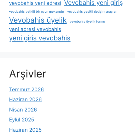
Vevobahis yeni giriş
vevobahis yeni adresi
vevobahis yetkili bir oyun mekanıdır
vevobahis çeşitli i̇letişim araçları
Vevobahis üyelik
vevobahis üyelik formu
yeni adresi vevobahis
yeni giris vevobahis
Arşivler
Temmuz 2026
Haziran 2026
Nisan 2026
Eylül 2025
Haziran 2025