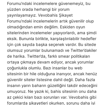
Forumu’ndaki incelemelere güvenemeyiz, bu
yüzden orada herhangi bir yorum
yayınlayamayız. Vevobahis Şikayet
Forumu’ndaki incelemelerin artık güvenilir olup
olmadığından emin değilim. Eskiden oyun
sitelerinden incelemeler yapıyorlardı, ama şimdi
eksik. Bununla birlikte, karşılaştırılabilir hedefler
için çok sayıda başka seçenek vardır. Bu sitede
olumsuz yorumlar bulunamadı ve Twitter’dakiler
de harika. Twitter’da, farklı smear politikaları
ortaya çıkmaya devam ediyor, ancak yorumlar
çoğunlukla olumlu. Bazı insanlar bu web
sitesinin bir hile olduğuna inanıyor, ancak henüz
güvenilir siteler listesine dahil değil. Daha fazla
insanın yarın baharın güzelliğini takdir edeceğini
umuyoruz. Ne yazık ki, bahis sitesinin onu daha
az çekici kılan bazı sorunları var. Vevobahis gibi
forumlarda şikayetleri okurken, sorunu daha iyi