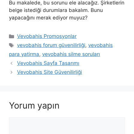
Bu makalede, bu sorunu ele alacağız. Şirketlerin
belge istediği durumlara bakalım. Bunu
yapacağını merak ediyor muyuz?
Kategoriler
Vevobahis Promosyonlar
Etiketler
vevobahis forum güvenilirliği
,
vevobahis
para yatirma
,
vevobahis silme soruları
Vevobahis Sayfa Tasarımı
Vevobahis Site Güvenilirliği
Yorum yapın
Yorum