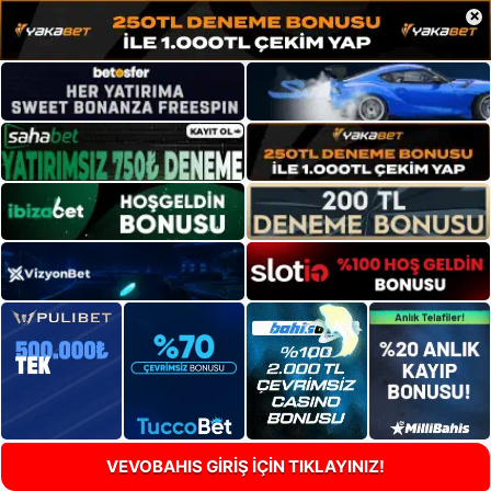
×
VEVOBAHIS GİRİŞ İÇİN TIKLAYINIZ!