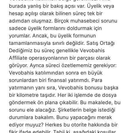
burada yanlış bir bakış açısı var. Üyelik veya
hesap açılışı olarak bilinen süreç tek bir
adımdan oluşmaz. Birçok muhasebeci sorunu
sadece üyelik formlarını doldurmak için
yorumlar. Ancak, bu üyelik formunun
tamamlanmasıyla sınırlı değildir. Satış Ortağı
Dediğimiz bu süreç genellikle Vevobahis
Affiliate operasyonlarının bir parçası olarak
görüyor. Ayrıca süreci özetlememiz gerekiyor:
Vevobahis katılımından sonra en büyük
sorunlardan biri finansal yatırımdı. Para
yatırmanın yanı sıra, Vevobahis bonusu başka
bir kilometre taşıdır. Her iki işlemde de dosya
göndermek ön plana çıkabilir. Bu makalede, bu
sorunu ele alacağız. Şirketlerin belge istediği
durumlara bakalım. Bunu yapacağını merak
ediyor muyuz? Herkes bu otorite hakkında bir
fikir ifade edebilir. Tabii ki, aşağıdaki koşullar