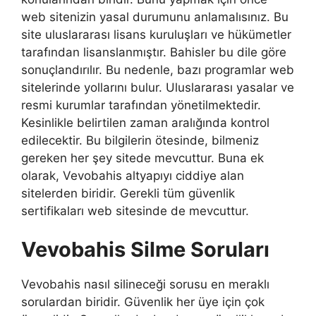
web sitenizin yasal durumunu anlamalısınız. Bu
site uluslararası lisans kuruluşları ve hükümetler
tarafından lisanslanmıştır. Bahisler bu dile göre
sonuçlandırılır. Bu nedenle, bazı programlar web
sitelerinde yollarını bulur. Uluslararası yasalar ve
resmi kurumlar tarafından yönetilmektedir.
Kesinlikle belirtilen zaman aralığında kontrol
edilecektir. Bu bilgilerin ötesinde, bilmeniz
gereken her şey sitede mevcuttur. Buna ek
olarak, Vevobahis altyapıyı ciddiye alan
sitelerden biridir. Gerekli tüm güvenlik
sertifikaları web sitesinde de mevcuttur.
Vevobahis Silme Soruları
Vevobahis nasıl silineceği sorusu en meraklı
sorulardan biridir. Güvenlik her üye için çok