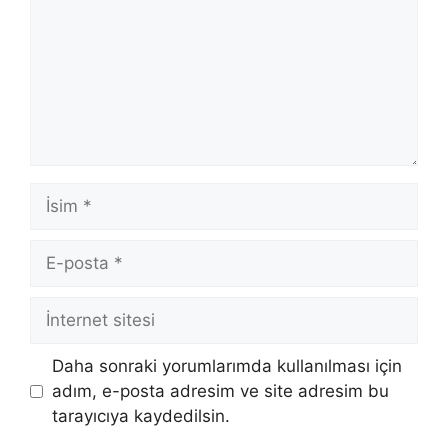
İsim
E-
posta
İnternet
sitesi
Daha sonraki yorumlarımda kullanılması için
adım, e-posta adresim ve site adresim bu
tarayıcıya kaydedilsin.