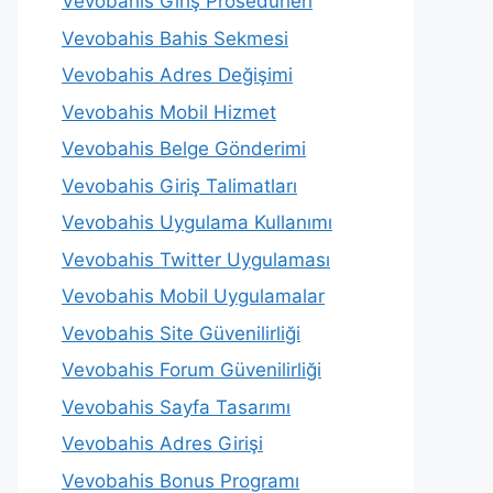
Vevobahis Giriş Prosedürleri
Vevobahis Bahis Sekmesi
Vevobahis Adres Değişimi
Vevobahis Mobil Hizmet
Vevobahis Belge Gönderimi
Vevobahis Giriş Talimatları
Vevobahis Uygulama Kullanımı
Vevobahis Twitter Uygulaması
Vevobahis Mobil Uygulamalar
Vevobahis Site Güvenilirliği
Vevobahis Forum Güvenilirliği
Vevobahis Sayfa Tasarımı
Vevobahis Adres Girişi
Vevobahis Bonus Programı