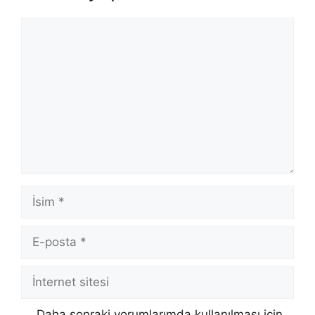
Yorum
İsim
E-
posta
İnternet
sitesi
Daha sonraki yorumlarımda kullanılması için