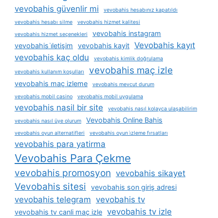
vevobahis güvenlir mi
vevobahis hesabınız kapatıldı
vevobahis hesabı silme
vevobahis hizmet kalitesi
vevobahis instagram
vevobahis hizmet seçenekleri
Vevobahis kayıt
vevobahis i̇letişim
vevobahis kayit
vevobahis kaç oldu
vevobahis kimlik doğrulama
vevobahis maç izle
vevobahis kullanım koşulları
vevobahis maç izleme
vevobahis mevcut durum
vevobahis mobil casino
vevobahis mobil uygulama
vevobahis nasil bir site
vevobahis nasıl kolayca ulaşabilirim
Vevobahis Online Bahis
vevobahis nasıl üye olurum
vevobahis oyun alternatifleri
vevobahis oyun i̇zleme fırsatları
vevobahis para yatirma
Vevobahis Para Çekme
vevobahis promosyon
vevobahis sikayet
Vevobahis sitesi
vevobahis son giriş adresi
vevobahis telegram
vevobahis tv
vevobahis tv izle
vevobahis tv canli maç izle