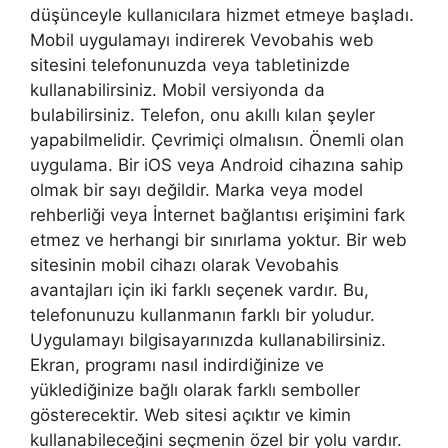
düşünceyle kullanıcılara hizmet etmeye başladı.
Mobil uygulamayı indirerek Vevobahis web
sitesini telefonunuzda veya tabletinizde
kullanabilirsiniz. Mobil versiyonda da
bulabilirsiniz. Telefon, onu akıllı kılan şeyler
yapabilmelidir. Çevrimiçi olmalısın. Önemli olan
uygulama. Bir iOS veya Android cihazına sahip
olmak bir sayı değildir. Marka veya model
rehberliği veya İnternet bağlantısı erişimini fark
etmez ve herhangi bir sınırlama yoktur. Bir web
sitesinin mobil cihazı olarak Vevobahis
avantajları için iki farklı seçenek vardır. Bu,
telefonunuzu kullanmanın farklı bir yoludur.
Uygulamayı bilgisayarınızda kullanabilirsiniz.
Ekran, programı nasıl indirdiğinize ve
yüklediğinize bağlı olarak farklı semboller
gösterecektir. Web sitesi açıktır ve kimin
kullanabileceğini seçmenin özel bir yolu vardır.