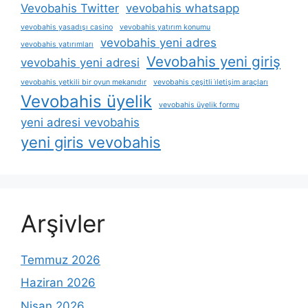
Vevobahis Twitter
vevobahis whatsapp
vevobahis yasadışı casino
vevobahis yatırım konumu
vevobahis yeni adres
vevobahis yatırımları
Vevobahis yeni giriş
vevobahis yeni adresi
vevobahis yetkili bir oyun mekanıdır
vevobahis çeşitli i̇letişim araçları
Vevobahis üyelik
vevobahis üyelik formu
yeni adresi vevobahis
yeni giris vevobahis
Arşivler
Temmuz 2026
Haziran 2026
Nisan 2026