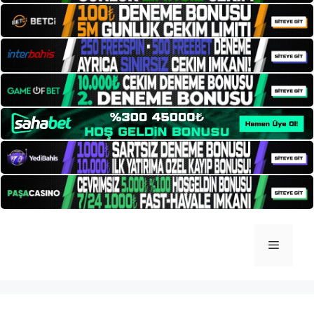
İçeriğe
atla
Menü