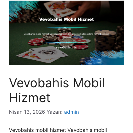
Vevobahis Mobil
Hizmet
Nisan 13, 2026
Yazarı:
admin
Vevobahis mobil hizmet Vevobahis mobil