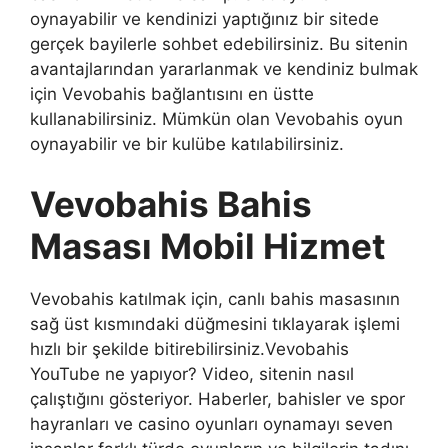
oynayabilir ve kendinizi yaptığınız bir sitede
gerçek bayilerle sohbet edebilirsiniz. Bu sitenin
avantajlarından yararlanmak ve kendiniz bulmak
için Vevobahis bağlantısını en üstte
kullanabilirsiniz. Mümkün olan Vevobahis oyun
oynayabilir ve bir kulübe katılabilirsiniz.
Vevobahis Bahis
Masası Mobil Hizmet
Vevobahis katılmak için, canlı bahis masasının
sağ üst kısmındaki düğmesini tıklayarak işlemi
hızlı bir şekilde bitirebilirsiniz.Vevobahis
YouTube ne yapıyor? Video, sitenin nasıl
çalıştığını gösteriyor. Haberler, bahisler ve spor
hayranları ve casino oyunları oynamayı seven