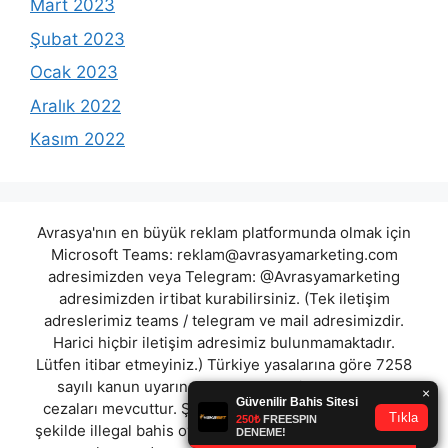
Mart 2023
Şubat 2023
Ocak 2023
Aralık 2022
Kasım 2022
Avrasya'nın en büyük reklam platformunda olmak için
Microsoft Teams:
reklam@avrasyamarketing.com
adresimizden veya Telegram: @Avrasyamarketing
adresimizden irtibat kurabilirsiniz. (Tek iletişim
adreslerimiz teams / telegram ve mail adresimizdir.
Harici hiçbir iletişim adresimiz bulunmamaktadır.
Lütfen itibar etmeyiniz.) Türkiye yasalarına göre 7258
sayılı kanun uyarınca yasa dışı bahis oynamanın
cezaları mevcuttur. Şu an bulunduğunuz site hiç bir
şekilde illegal bahis oyunları oynatmıyor ve oynamaya