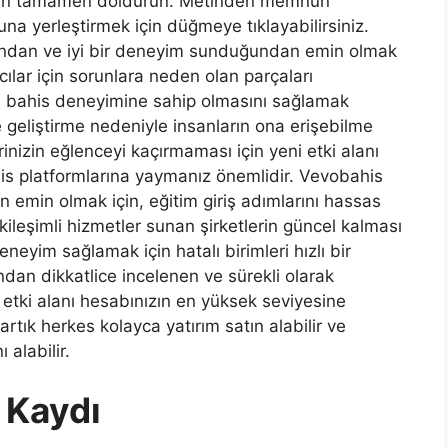
 için tamamen doldurun. Metinden memnun
una yerleştirmek için düğmeye tıklayabilirsiniz.
ğından ve iyi bir deneyim sunduğundan emin olmak
cılar için sorunlara neden olan parçaları
iyi bahis deneyimine sahip olmasını sağlamak
 geliştirme nedeniyle insanların ona erişebilme
rinizin eğlenceyi kaçırmaması için yeni etki alanı
his platformlarına yaymanız önemlidir. Vevobahis
n emin olmak için, eğitim giriş adımlarını hassas
tkileşimli hizmetler sunan şirketlerin güncel kalması
deneyim sağlamak için hatalı birimleri hızlı bir
ından dikkatlice incelenen ve sürekli olarak
 etki alanı hesabınızın en yüksek seviyesine
 artık herkes kolayca yatırım satın alabilir ve
 alabilir.
 Kaydı