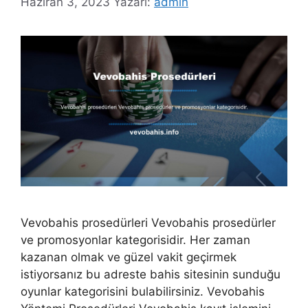
Haziran 3, 2023
Yazarı:
admin
Vevobahis prosedürleri Vevobahis prosedürler
ve promosyonlar kategorisidir. Her zaman
kazanan olmak ve güzel vakit geçirmek
istiyorsanız bu adreste bahis sitesinin sunduğu
oyunlar kategorisini bulabilirsiniz. Vevobahis