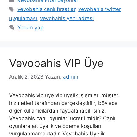
Vevobahis Promosyonlar
Etiketler
vevobahis canlı fırsatlar
,
vevobahis twitter
uygulaması
,
vevobahis yeni adresi
Yorum yap
Vevobahis VIP Üye
Aralık 2, 2023
Yazarı:
admin
Vevobahis vip üye vip üyelik işlemleri müşteri
hizmetleri tarafından gerçekleştirilir, böylece
diğer kullanıcılardan faydalanabilirsiniz.
Vevobahis canlı oyunları ücretli midir? Canlı
oyunlara ait üyelik ve ödeme koşulları
vurgulanmamaktadır. Vevobahis Üyelik