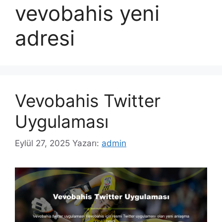
vevobahis yeni
adresi
Vevobahis Twitter
Uygulaması
Eylül 27, 2025
Yazarı:
admin