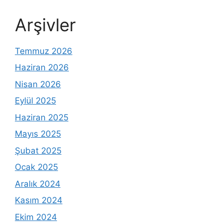
Arşivler
Temmuz 2026
Haziran 2026
Nisan 2026
Eylül 2025
Haziran 2025
Mayıs 2025
Şubat 2025
Ocak 2025
Aralık 2024
Kasım 2024
Ekim 2024