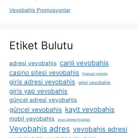
Vevobahis Promosyonlar
Etiket Bulutu
canli vevobahis
adresi vevobahis
casino sitesi vevobahis
finansal işlemler
giris adresi vevobahis
girisi vevobahis
giris yap vevobahis
güncel adresi vevobahis
kayit vevobahis
güncel vevobahis
mobil vevobahis
oyun izleme fırsatları
Vevobahis adres
vevobahis adresi