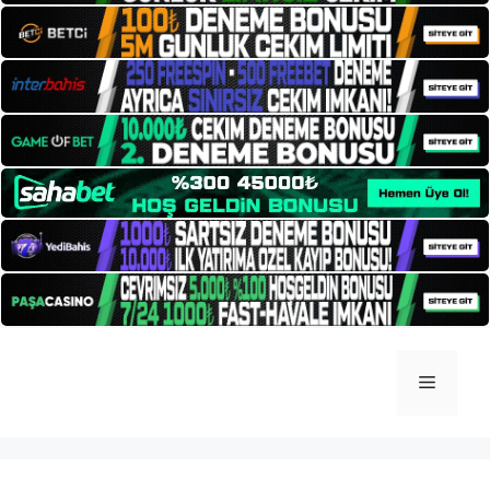
İçeriğe
atla
Menü