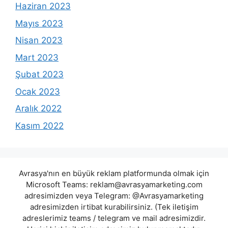
Haziran 2023
Mayıs 2023
Nisan 2023
Mart 2023
Şubat 2023
Ocak 2023
Aralık 2022
Kasım 2022
Avrasya'nın en büyük reklam platformunda olmak için
Microsoft Teams:
reklam@avrasyamarketing.com
adresimizden veya Telegram: @Avrasyamarketing
adresimizden irtibat kurabilirsiniz. (Tek iletişim
adreslerimiz teams / telegram ve mail adresimizdir.