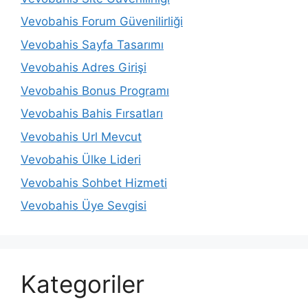
Vevobahis Forum Güvenilirliği
Vevobahis Sayfa Tasarımı
Vevobahis Adres Girişi
Vevobahis Bonus Programı
Vevobahis Bahis Fırsatları
Vevobahis Url Mevcut
Vevobahis Ülke Lideri
Vevobahis Sohbet Hizmeti
Vevobahis Üye Sevgisi
Kategoriler