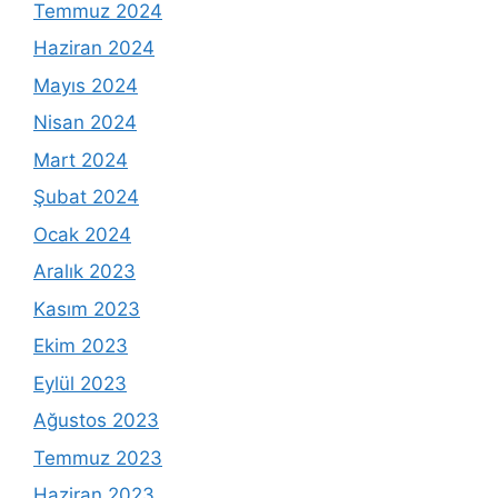
Temmuz 2024
Haziran 2024
Mayıs 2024
Nisan 2024
Mart 2024
Şubat 2024
Ocak 2024
Aralık 2023
Kasım 2023
Ekim 2023
Eylül 2023
Ağustos 2023
Temmuz 2023
Haziran 2023