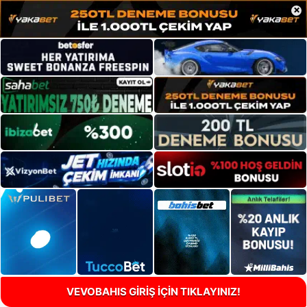
×
VEVOBAHIS GİRİŞ İÇİN TIKLAYINIZ!