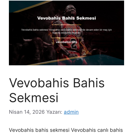
Vevobahis Bahis
Sekmesi
Nisan 14, 2026
Yazarı:
admin
Vevobahis bahis sekmesi Vevobahis canlı bahis