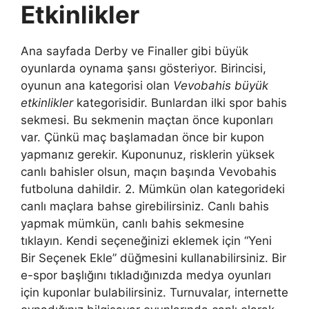
Etkinlikler
Ana sayfada Derby ve Finaller gibi büyük
oyunlarda oynama şansı gösteriyor. Birincisi,
oyunun ana kategorisi olan
Vevobahis büyük
etkinlikler
kategorisidir. Bunlardan ilki spor bahis
sekmesi. Bu sekmenin maçtan önce kuponları
var. Çünkü maç başlamadan önce bir kupon
yapmanız gerekir. Kuponunuz, risklerin yüksek
canlı bahisler olsun, maçın başında Vevobahis
futboluna dahildir. 2. Mümkün olan kategorideki
canlı maçlara bahse girebilirsiniz. Canlı bahis
yapmak mümkün, canlı bahis sekmesine
tıklayın. Kendi seçeneğinizi eklemek için “Yeni
Bir Seçenek Ekle” düğmesini kullanabilirsiniz. Bir
e-spor başlığını tıkladığınızda medya oyunları
için kuponlar bulabilirsiniz. Turnuvalar, internette