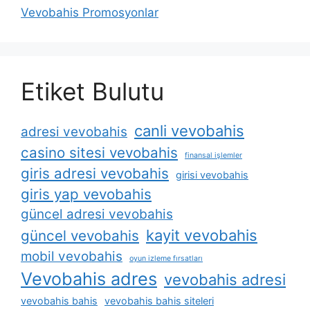
Vevobahis Promosyonlar
Etiket Bulutu
canli vevobahis
adresi vevobahis
casino sitesi vevobahis
finansal işlemler
giris adresi vevobahis
girisi vevobahis
giris yap vevobahis
güncel adresi vevobahis
kayit vevobahis
güncel vevobahis
mobil vevobahis
oyun izleme fırsatları
Vevobahis adres
vevobahis adresi
vevobahis bahis
vevobahis bahis siteleri