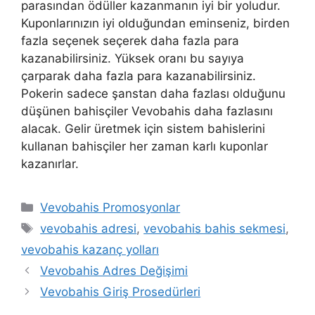
parasından ödüller kazanmanın iyi bir yoludur.
Kuponlarınızın iyi olduğundan eminseniz, birden
fazla seçenek seçerek daha fazla para
kazanabilirsiniz. Yüksek oranı bu sayıya
çarparak daha fazla para kazanabilirsiniz.
Pokerin sadece şanstan daha fazlası olduğunu
düşünen bahisçiler Vevobahis daha fazlasını
alacak. Gelir üretmek için sistem bahislerini
kullanan bahisçiler her zaman karlı kuponlar
kazanırlar.
Kategoriler
Vevobahis Promosyonlar
Etiketler
vevobahis adresi
,
vevobahis bahis sekmesi
,
vevobahis kazanç yolları
Vevobahis Adres Değişimi
Vevobahis Giriş Prosedürleri