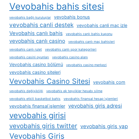
Vevobahis bahis sitesi
vevobahis bonus
vevobahis bağlı kuruluşlar
vevobahis canli destek
vevobahis canli maç izle
Vevobahis canlı bahis
vevobahis canlı bahis kuponu
vevobahis canlı casino
vevobahis canlı maç bahisleri
vevobahis canlı rulet
vevobahis canlı spor kategorileri
vevobahis casini oyunları
vevobahis casino alanı
Vevobahis casino bölümü
vevobahis casino merkezi
vevobahis casino siteleri
Vevobahis Casino Sitesi
vevobahis com
vevobahis değişikliği
vevobahis ek teşvikler hesabı silme
vevobahis etkili basketbol bahis
vevobahis finansal hesap i̇şlemleri
vevobahis giris adresi
vevobahis finansal i̇şlemler
vevobahis girisi
vevobahis giris twitter
vevobahis giris yap
Vevobahis Giriş