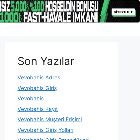
Son Yazılar
Vevobahis Adresi
Vevobahis Giriş
Vevobahis
Vevobahis Kayıt
Vevobahis Müşteri Erişimi
Vevobahis Giriş Yolları