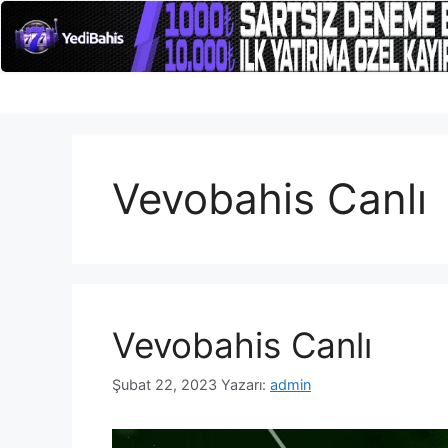
İçeriğe
atla
Vevobahis Canlı
Vevobahis Canlı
Şubat 22, 2023
Yazarı:
admin