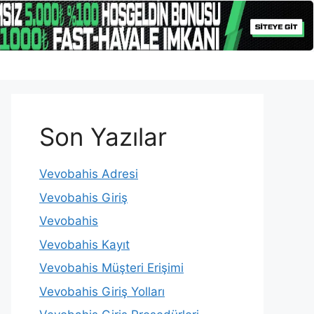
Son Yazılar
Vevobahis Adresi
Vevobahis Giriş
Vevobahis
Vevobahis Kayıt
Vevobahis Müşteri Erişimi
Vevobahis Giriş Yolları