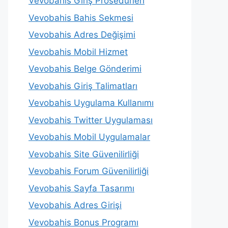
Vevobahis Giriş Prosedürleri
Vevobahis Bahis Sekmesi
Vevobahis Adres Değişimi
Vevobahis Mobil Hizmet
Vevobahis Belge Gönderimi
Vevobahis Giriş Talimatları
Vevobahis Uygulama Kullanımı
Vevobahis Twitter Uygulaması
Vevobahis Mobil Uygulamalar
Vevobahis Site Güvenilirliği
Vevobahis Forum Güvenilirliği
Vevobahis Sayfa Tasarımı
Vevobahis Adres Girişi
Vevobahis Bonus Programı