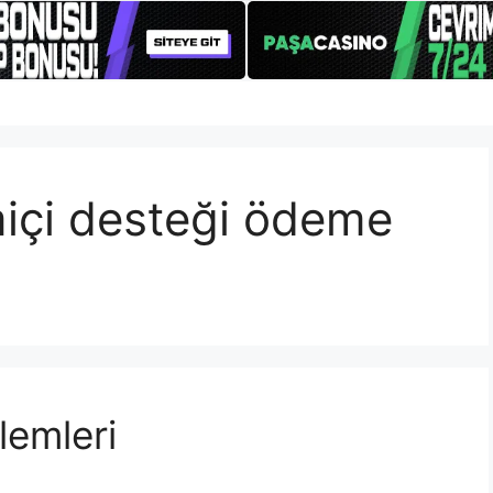
içi desteği ödeme
emleri