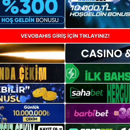
VEVOBAHIS GİRİŞ İÇİN TIKLAYINIZ!