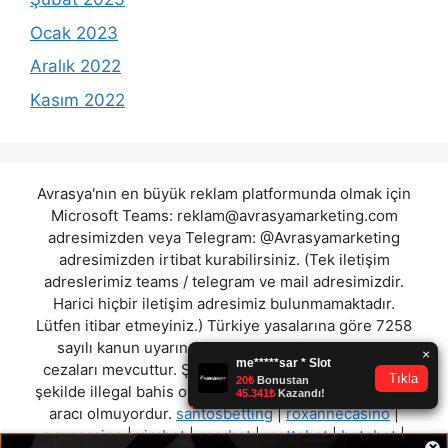
Ocak 2023
Aralık 2022
Kasım 2022
Avrasya'nın en büyük reklam platformunda olmak için
Microsoft Teams:
reklam@avrasyamarketing.com
adresimizden veya Telegram: @Avrasyamarketing
adresimizden irtibat kurabilirsiniz. (Tek iletişim
adreslerimiz teams / telegram ve mail adresimizdir.
Harici hiçbir iletişim adresimiz bulunmamaktadır.
Lütfen itibar etmeyiniz.) Türkiye yasalarına göre 7258
sayılı kanun uyarınca yasa dışı bahis oynamanın
cezaları mevcuttur. Şu an bulunduğunuz site hiç bir
şekilde illegal bahis oyunları oynatmıyor ve oynamaya
aracı olmuyordur.
santosbetting
|
roxannecasino
|
nevacasino
|
virabet
|
acarbet
|
mottobet
|
betobet
|
×