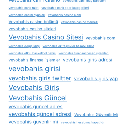
vevobahis canlı casino
vevobahis canlı maç bahisleri
vevobahis canlı rulet
vevobahis canlı spor kategorileri
vevobahis casini oyunları
vevobahis casino alanı
Vevobahis casino bölümü
vevobahis casino merkezi
vevobahis casino siteleri
Vevobahis Casino Sitesi
vevobahis com
vevobahis değişikliği
vevobahis ek teşvikler hesabı silme
vevobahis etkili basketbol bahis
vevobahis finansal hesap i̇şlemleri
vevobahis giris adresi
vevobahis finansal i̇şlemler
vevobahis girisi
vevobahis giris twitter
vevobahis giris yap
Vevobahis Giriş
Vevobahis Güncel
vevobahis güncel adres
vevobahis güncel adresi
Vevobahis Güvenilir Mi
vevobahis güvenlir mi
vevobahis hesabınız kapatıldı