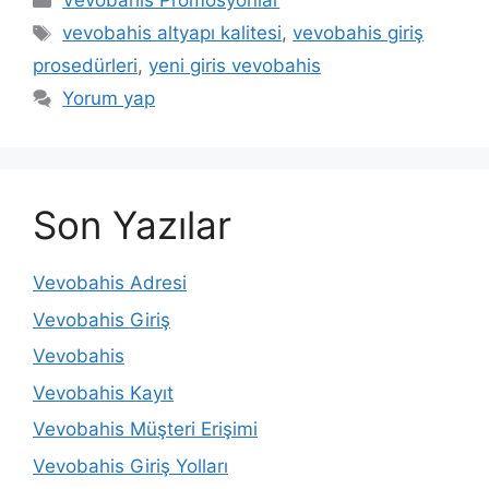
Vevobahis Promosyonlar
Etiketler
vevobahis altyapı kalitesi
,
vevobahis giriş
prosedürleri
,
yeni giris vevobahis
Yorum yap
Son Yazılar
Vevobahis Adresi
Vevobahis Giriş
Vevobahis
Vevobahis Kayıt
Vevobahis Müşteri Erişimi
Vevobahis Giriş Yolları