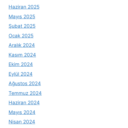
Haziran 2025
Mayıs 2025
Şubat 2025
Ocak 2025
Aralık 2024
Kasım 2024
Ekim 2024
Eylül 2024
Ağustos 2024
Temmuz 2024
Haziran 2024
Mayıs 2024
Nisan 2024