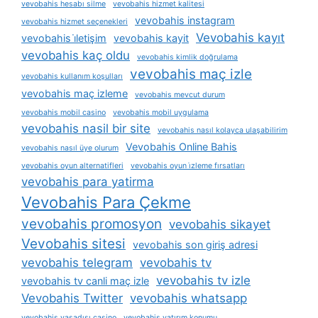
vevobahis hesabı silme
vevobahis hizmet kalitesi
vevobahis instagram
vevobahis hizmet seçenekleri
Vevobahis kayıt
vevobahis i̇letişim
vevobahis kayit
vevobahis kaç oldu
vevobahis kimlik doğrulama
vevobahis maç izle
vevobahis kullanım koşulları
vevobahis maç izleme
vevobahis mevcut durum
vevobahis mobil casino
vevobahis mobil uygulama
vevobahis nasil bir site
vevobahis nasıl kolayca ulaşabilirim
Vevobahis Online Bahis
vevobahis nasıl üye olurum
vevobahis oyun alternatifleri
vevobahis oyun i̇zleme fırsatları
vevobahis para yatirma
Vevobahis Para Çekme
vevobahis promosyon
vevobahis sikayet
Vevobahis sitesi
vevobahis son giriş adresi
vevobahis telegram
vevobahis tv
vevobahis tv izle
vevobahis tv canli maç izle
Vevobahis Twitter
vevobahis whatsapp
vevobahis yasadışı casino
vevobahis yatırım konumu