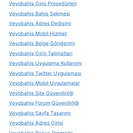
Vevobahis Giriş Prosedürleri
Vevobahis Bahis Sekmesi
Vevobahis Adres Değişimi
Vevobahis Mobil Hizmet
Vevobahis Belge Gönderimi
Vevobahis Giriş Talimatları
Vevobahis Uygulama Kullanımı
Vevobahis Twitter Uygulaması
Vevobahis Mobil Uygulamalar
Vevobahis Site Güvenilirliği
Vevobahis Forum Güvenilirliği
Vevobahis Sayfa Tasarımı
Vevobahis Adres Girişi
Vevobahis Bonus Programı