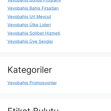
Vevobahis Bahis Fırsatları
Vevobahis Url Mevcut
Vevobahis Ülke Lideri
Vevobahis Sohbet Hizmeti
Vevobahis Üye Sevgisi
Kategoriler
Vevobahis Promosyonlar