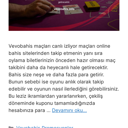
Vevobahis maçları canlı izliyor maçları online
bahis sitelerinden takip etmenin yanı sıra
oylama biletlerinizin önceden hazır olması maç
takibini daha da heyecanlı hale getirecektir.
Bahis size neşe ve daha fazla para getirir.
Bunun sebebi ise oyunu anlık olarak takip
edebilir ve oyunun nasıl ilerlediğini görebilirsiniz.
Bu leziz ikramlardan yararlanırken, çekiliş
döneminde kuponu tamamladığınızda
hesabınıza para …
Devamını oku…
Kategoriler