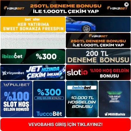
×
VEVOBAHIS GİRİŞ İÇİN TIKLAYINIZ!