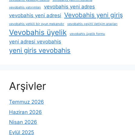
vevobahis yeni adres
vevobahis yatırımları
Vevobahis yeni giriş
vevobahis yeni adresi
vevobahis yetkili bir oyun mekanıdır
vevobahis çeşitli i̇letişim araçları
Vevobahis üyelik
vevobahis üyelik formu
yeni adresi vevobahis
yeni giris vevobahis
Arşivler
Temmuz 2026
Haziran 2026
Nisan 2026
Eylül 2025