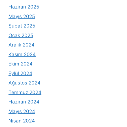
Haziran 2025
Mayıs 2025
Şubat 2025
Ocak 2025
Aralık 2024
Kasım 2024
Ekim 2024
Eylül 2024
Ağustos 2024
Temmuz 2024
Haziran 2024
Mayıs 2024
Nisan 2024