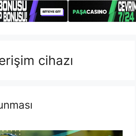
erişim cihazı
unması