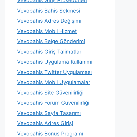
Vevobahis Giriş Prosedürleri
Vevobahis Bahis Sekmesi
Vevobahis Adres Değişimi
Vevobahis Mobil Hizmet
Vevobahis Belge Gönderimi
Vevobahis Giriş Talimatları
Vevobahis Uygulama Kullanımı
Vevobahis Twitter Uygulaması
Vevobahis Mobil Uygulamalar
Vevobahis Site Güvenilirliği
Vevobahis Forum Güvenilirliği
Vevobahis Sayfa Tasarımı
Vevobahis Adres Girişi
Vevobahis Bonus Programı