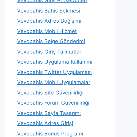
Vevobahis Giriş Prosedürleri
Vevobahis Bahis Sekmesi
Vevobahis Adres Değişimi
Vevobahis Mobil Hizmet
Vevobahis Belge Gönderimi
Vevobahis Giriş Talimatları
Vevobahis Uygulama Kullanımı
Vevobahis Twitter Uygulaması
Vevobahis Mobil Uygulamalar
Vevobahis Site Güvenilirliği
Vevobahis Forum Güvenilirliği
Vevobahis Sayfa Tasarımı
Vevobahis Adres Girişi
Vevobahis Bonus Programı