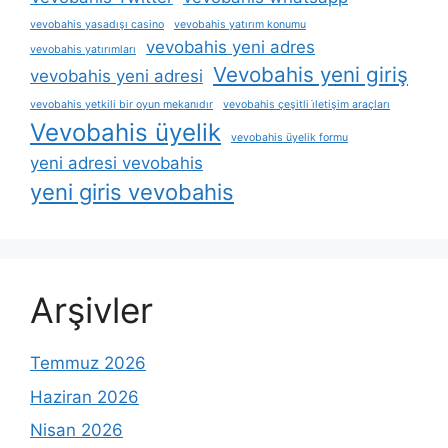
vevobahis yasadışı casino
vevobahis yatırım konumu
vevobahis yeni adres
vevobahis yatırımları
Vevobahis yeni giriş
vevobahis yeni adresi
vevobahis yetkili bir oyun mekanıdır
vevobahis çeşitli i̇letişim araçları
Vevobahis üyelik
vevobahis üyelik formu
yeni adresi vevobahis
yeni giris vevobahis
Arşivler
Temmuz 2026
Haziran 2026
Nisan 2026