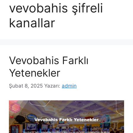
vevobahis şifreli
kanallar
Vevobahis Farklı
Yetenekler
Şubat 8, 2025
Yazarı:
admin