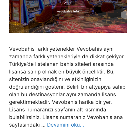
Vevobahis farklı yetenekler Vevobahis aynı
zamanda farklı yetenekleriyle de dikkat çekiyor.
Türkiye’de listelenen bahis siteleri arasında
lisansa sahip olmak en büyük önceliktir. Bu,
sitenizin onaylandığını ve etkinliğinizin
doğrulandığını gösterir. Belirli bir altyapıya sahip
olan bu destinasyonlar aynı zamanda lisans
gerektirmektedir. Vevobahis harika bir yer.
Lisans numaranızı sayfanın alt kısmında
bulabilirsiniz. Lisans numaranız Vevobahis ana
sayfasındaki …
Devamını oku…