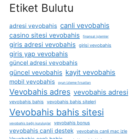
Etiket Bulutu
canli vevobahis
adresi vevobahis
casino sitesi vevobahis
finansal işlemler
giris adresi vevobahis
girisi vevobahis
giris yap vevobahis
güncel adresi vevobahis
kayit vevobahis
güncel vevobahis
mobil vevobahis
oyun izleme fırsatları
Vevobahis adres
vevobahis adresi
vevobahis bahis
vevobahis bahis siteleri
Vevobahis bahis sitesi
vevobahis bonus
vevobahis bağlı kuruluşlar
vevobahis canli destek
vevobahis canli maç izle