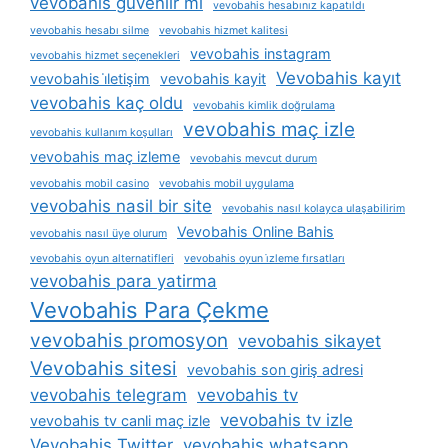
vevobahis güvenlir mi
vevobahis hesabınız kapatıldı
vevobahis hesabı silme
vevobahis hizmet kalitesi
vevobahis instagram
vevobahis hizmet seçenekleri
Vevobahis kayıt
vevobahis i̇letişim
vevobahis kayit
vevobahis kaç oldu
vevobahis kimlik doğrulama
vevobahis maç izle
vevobahis kullanım koşulları
vevobahis maç izleme
vevobahis mevcut durum
vevobahis mobil casino
vevobahis mobil uygulama
vevobahis nasil bir site
vevobahis nasıl kolayca ulaşabilirim
Vevobahis Online Bahis
vevobahis nasıl üye olurum
vevobahis oyun alternatifleri
vevobahis oyun i̇zleme fırsatları
vevobahis para yatirma
Vevobahis Para Çekme
vevobahis promosyon
vevobahis sikayet
Vevobahis sitesi
vevobahis son giriş adresi
vevobahis telegram
vevobahis tv
vevobahis tv izle
vevobahis tv canli maç izle
Vevobahis Twitter
vevobahis whatsapp