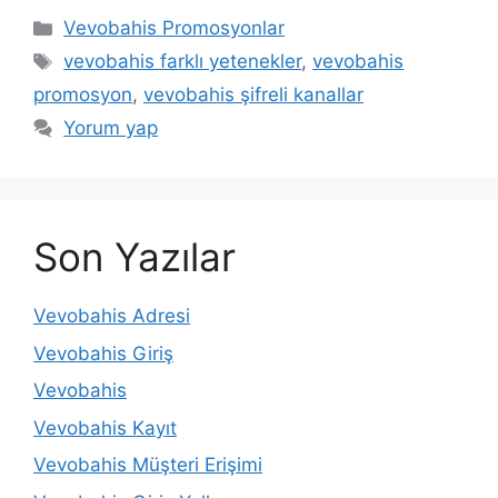
Kategoriler
Vevobahis Promosyonlar
Etiketler
vevobahis farklı yetenekler
,
vevobahis
promosyon
,
vevobahis şifreli kanallar
Yorum yap
Son Yazılar
Vevobahis Adresi
Vevobahis Giriş
Vevobahis
Vevobahis Kayıt
Vevobahis Müşteri Erişimi