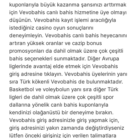
kuponlarıyla büyük kazanma şansınızı arttırmak
için Vevobahis canlı bahis hizmetine üye olmayı
düşünün. Vevobahis kayıt işlemi aracılığıyla
istediğiniz casino oyun sonuçlarını
deneyimleyin. Vevobahis canlı bahis heyecanını
artıran yüksek oranlar ve cazip bonus
promosyonları da dahil olmak üzere çok çeşitli
bahis seçenekleri sunmaktadır. Diğer Avrupa
liglerinde avantaj elde etmek için Vevobahis
giriş adresine tıklayın. Vevobahis üyelerinin yanı
sıra Türk kökenli Vevobahis de bulunmaktadır.
Basketbol ve voleybolun yanı sıra diğer Türk
ligleri de dahil olmak üzere çok çeşitli spor
dallarına yönelik canlı bahis kuponlarıyla
kendinizi olağanüstü bir deneyime bırakın.
Vevobahis giriş adresinizle giriş yapmak için,
giriş adresinizi yakın zamanda değiştirdiyseniz
lütfen önceki girişiniz için verilen talimatlara