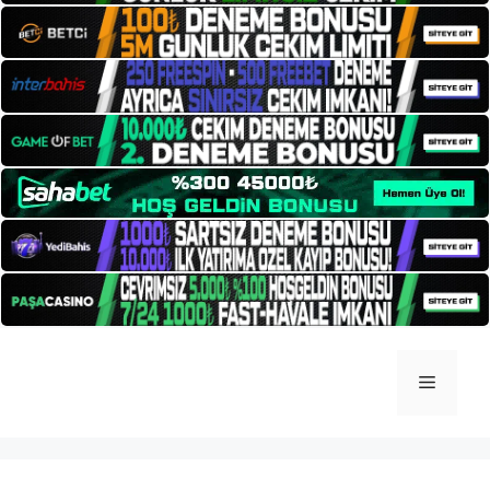
İçeriğe
atla
Menü