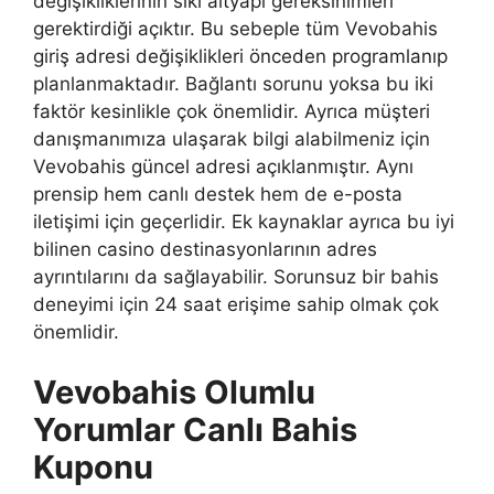
değişikliklerinin sıkı altyapı gereksinimleri
gerektirdiği açıktır. Bu sebeple tüm Vevobahis
giriş adresi değişiklikleri önceden programlanıp
planlanmaktadır. Bağlantı sorunu yoksa bu iki
faktör kesinlikle çok önemlidir. Ayrıca müşteri
danışmanımıza ulaşarak bilgi alabilmeniz için
Vevobahis güncel adresi açıklanmıştır. Aynı
prensip hem canlı destek hem de e-posta
iletişimi için geçerlidir. Ek kaynaklar ayrıca bu iyi
bilinen casino destinasyonlarının adres
ayrıntılarını da sağlayabilir. Sorunsuz bir bahis
deneyimi için 24 saat erişime sahip olmak çok
önemlidir.
Vevobahis Olumlu
Yorumlar Canlı Bahis
Kuponu