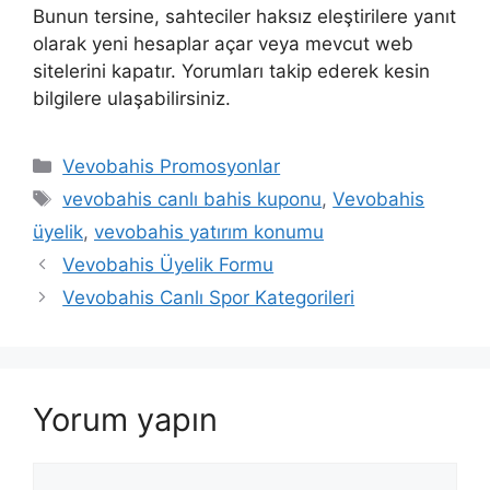
Bunun tersine, sahteciler haksız eleştirilere yanıt
olarak yeni hesaplar açar veya mevcut web
sitelerini kapatır. Yorumları takip ederek kesin
bilgilere ulaşabilirsiniz.
Kategoriler
Vevobahis Promosyonlar
Etiketler
vevobahis canlı bahis kuponu
,
Vevobahis
üyelik
,
vevobahis yatırım konumu
Vevobahis Üyelik Formu
Vevobahis Canlı Spor Kategorileri
Yorum yapın
Yorum