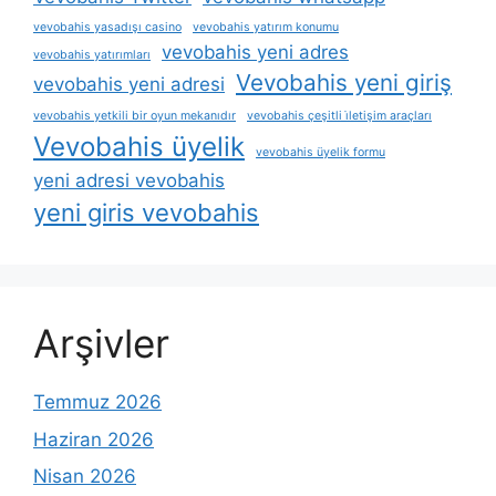
vevobahis yasadışı casino
vevobahis yatırım konumu
vevobahis yeni adres
vevobahis yatırımları
Vevobahis yeni giriş
vevobahis yeni adresi
vevobahis yetkili bir oyun mekanıdır
vevobahis çeşitli i̇letişim araçları
Vevobahis üyelik
vevobahis üyelik formu
yeni adresi vevobahis
yeni giris vevobahis
Arşivler
Temmuz 2026
Haziran 2026
Nisan 2026