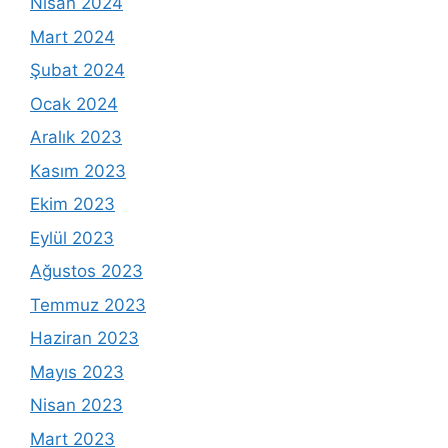
Nisan 2024
Mart 2024
Şubat 2024
Ocak 2024
Aralık 2023
Kasım 2023
Ekim 2023
Eylül 2023
Ağustos 2023
Temmuz 2023
Haziran 2023
Mayıs 2023
Nisan 2023
Mart 2023