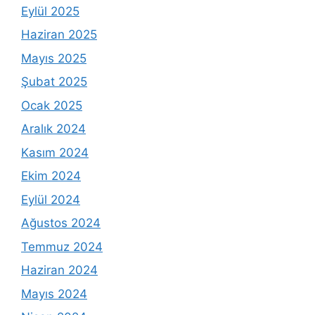
Eylül 2025
Haziran 2025
Mayıs 2025
Şubat 2025
Ocak 2025
Aralık 2024
Kasım 2024
Ekim 2024
Eylül 2024
Ağustos 2024
Temmuz 2024
Haziran 2024
Mayıs 2024