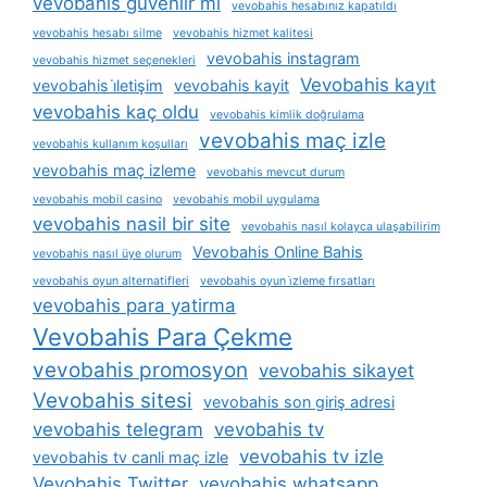
vevobahis güvenlir mi
vevobahis hesabınız kapatıldı
vevobahis hesabı silme
vevobahis hizmet kalitesi
vevobahis instagram
vevobahis hizmet seçenekleri
Vevobahis kayıt
vevobahis i̇letişim
vevobahis kayit
vevobahis kaç oldu
vevobahis kimlik doğrulama
vevobahis maç izle
vevobahis kullanım koşulları
vevobahis maç izleme
vevobahis mevcut durum
vevobahis mobil casino
vevobahis mobil uygulama
vevobahis nasil bir site
vevobahis nasıl kolayca ulaşabilirim
Vevobahis Online Bahis
vevobahis nasıl üye olurum
vevobahis oyun alternatifleri
vevobahis oyun i̇zleme fırsatları
vevobahis para yatirma
Vevobahis Para Çekme
vevobahis promosyon
vevobahis sikayet
Vevobahis sitesi
vevobahis son giriş adresi
vevobahis telegram
vevobahis tv
vevobahis tv izle
vevobahis tv canli maç izle
Vevobahis Twitter
vevobahis whatsapp