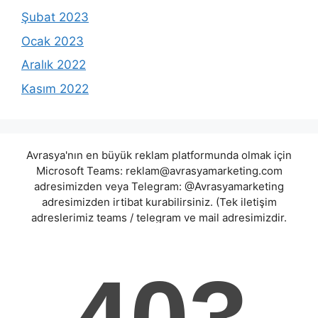
Şubat 2023
Ocak 2023
Aralık 2022
Kasım 2022
Avrasya'nın en büyük reklam platformunda olmak için
Microsoft Teams:
reklam@avrasyamarketing.com
adresimizden veya Telegram: @Avrasyamarketing
adresimizden irtibat kurabilirsiniz. (Tek iletişim
adreslerimiz teams / telegram ve mail adresimizdir.
Harici hiçbir iletişim adresimiz bulunmamaktadır.
Lütfen itibar etmeyiniz.) Türkiye yasalarına göre 7258
sayılı kanun uyarınca yasa dışı bahis oynamanın
cezaları mevcuttur. Şu an bulunduğunuz site hiç bir
şekilde illegal bahis oyunları oynatmıyor ve oynamaya
aracı olmuyordur.
santosbetting
|
roxannecasino
|