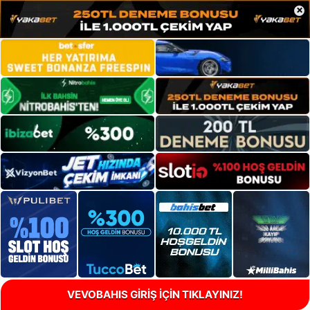
×
VEVOBAHIS GİRİŞ İÇİN TIKLAYINIZ!