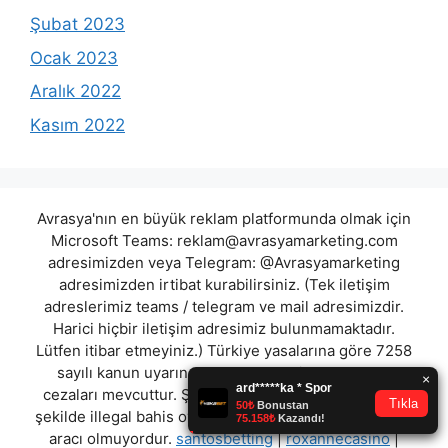
Şubat 2023
Ocak 2023
Aralık 2022
Kasım 2022
Avrasya'nın en büyük reklam platformunda olmak için
Microsoft Teams:
reklam@avrasyamarketing.com
adresimizden veya Telegram: @Avrasyamarketing
adresimizden irtibat kurabilirsiniz. (Tek iletişim
adreslerimiz teams / telegram ve mail adresimizdir.
Harici hiçbir iletişim adresimiz bulunmamaktadır.
Lütfen itibar etmeyiniz.) Türkiye yasalarına göre 7258
sayılı kanun uyarınca yasa dışı bahis oynamanın
cezaları mevcuttur. Şu an bulunduğunuz site hiç bir
şekilde illegal bahis oyunları oynatmıyor ve oynamaya
aracı olmuyordur.
santosbetting
|
roxannecasino
|