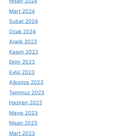
Nisan 2024
Mart 2024
Şubat 2024
Ocak 2024
Aralık 2023
Kasım 2023
Ekim 2023
Eylül 2023
Ağustos 2023
Temmuz 2023
Haziran 2023
Mayıs 2023
Nisan 2023
Mart 2023