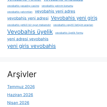
vevobahis yasadışı casino
vevobahis yatırım konumu
vevobahis yeni adres
vevobahis yatırımları
Vevobahis yeni giriş
vevobahis yeni adresi
vevobahis yetkili bir oyun mekanıdır
vevobahis çeşitli i̇letişim araçları
Vevobahis üyelik
vevobahis üyelik formu
yeni adresi vevobahis
yeni giris vevobahis
Arşivler
Temmuz 2026
Haziran 2026
Nisan 2026