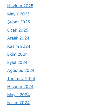
Haziran 2025
Mayıs 2025
Şubat 2025
Ocak 2025
Aralık 2024
Kasım 2024
Ekim 2024
Eylül 2024
Ağustos 2024
Temmuz 2024
Haziran 2024
Mayıs 2024
Nisan 2024