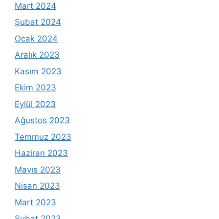
Mart 2024
Şubat 2024
Ocak 2024
Aralık 2023
Kasım 2023
Ekim 2023
Eylül 2023
Ağustos 2023
Temmuz 2023
Haziran 2023
Mayıs 2023
Nisan 2023
Mart 2023
Şubat 2023