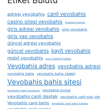
Etiket Bulutu
canli vevobahis
adresi vevobahis
casino sitesi vevobahis
finansal işlemler
giris adresi vevobahis
girisi vevobahis
giris yap vevobahis
güncel adresi vevobahis
kayit vevobahis
güncel vevobahis
mobil vevobahis
oyun izleme fırsatları
Vevobahis adres
vevobahis adresi
vevobahis bahis
vevobahis bahis siteleri
Vevobahis bahis sitesi
vevobahis bonus
vevobahis bağlı kuruluşlar
vevobahis canli destek
vevobahis canli maç izle
Vevobahis canlı bahis
vevobahis canlı bahis kuponu