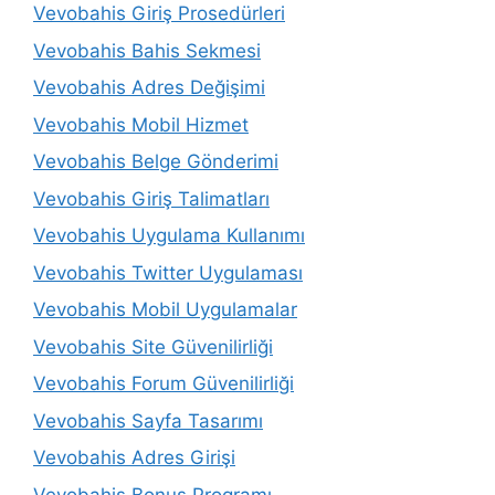
Vevobahis Giriş Prosedürleri
Vevobahis Bahis Sekmesi
Vevobahis Adres Değişimi
Vevobahis Mobil Hizmet
Vevobahis Belge Gönderimi
Vevobahis Giriş Talimatları
Vevobahis Uygulama Kullanımı
Vevobahis Twitter Uygulaması
Vevobahis Mobil Uygulamalar
Vevobahis Site Güvenilirliği
Vevobahis Forum Güvenilirliği
Vevobahis Sayfa Tasarımı
Vevobahis Adres Girişi
Vevobahis Bonus Programı