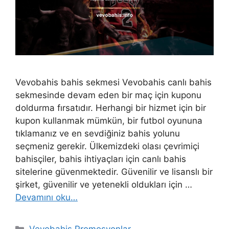
Vevobahis bahis sekmesi Vevobahis canlı bahis
sekmesinde devam eden bir maç için kuponu
doldurma fırsatıdır. Herhangi bir hizmet için bir
kupon kullanmak mümkün, bir futbol oyununa
tıklamanız ve en sevdiğiniz bahis yolunu
seçmeniz gerekir. Ülkemizdeki olası çevrimiçi
bahisçiler, bahis ihtiyaçları için canlı bahis
sitelerine güvenmektedir. Güvenilir ve lisanslı bir
şirket, güvenilir ve yetenekli oldukları için …
Devamını oku…
Kategoriler