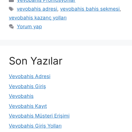
Vevobahis Promosyonlar
Etiketler
vevobahis adresi
,
vevobahis bahis sekmesi
,
vevobahis kazanç yolları
Yorum yap
Son Yazılar
Vevobahis Adresi
Vevobahis Giriş
Vevobahis
Vevobahis Kayıt
Vevobahis Müşteri Erişimi
Vevobahis Giriş Yolları