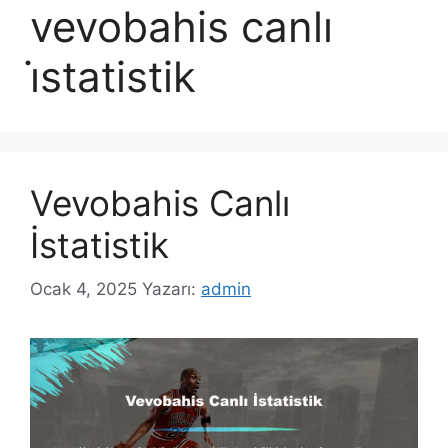
vevobahis canlı
i̇statistik
Vevobahis Canlı
İstatistik
Ocak 4, 2025
Yazarı:
admin