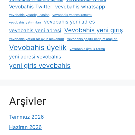
Vevobahis Twitter
vevobahis whatsapp
vevobahis yasadışı casino
vevobahis yatırım konumu
vevobahis yeni adres
vevobahis yatırımları
Vevobahis yeni giriş
vevobahis yeni adresi
vevobahis yetkili bir oyun mekanıdır
vevobahis çeşitli i̇letişim araçları
Vevobahis üyelik
vevobahis üyelik formu
yeni adresi vevobahis
yeni giris vevobahis
Arşivler
Temmuz 2026
Haziran 2026