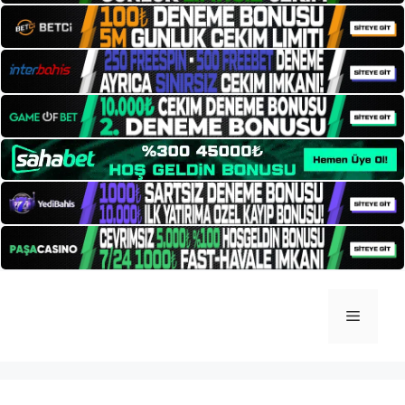
İçeriğe
atla
Menü