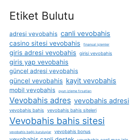
Etiket Bulutu
canli vevobahis
adresi vevobahis
casino sitesi vevobahis
finansal işlemler
giris adresi vevobahis
girisi vevobahis
giris yap vevobahis
güncel adresi vevobahis
kayit vevobahis
güncel vevobahis
mobil vevobahis
oyun izleme fırsatları
Vevobahis adres
vevobahis adresi
vevobahis bahis
vevobahis bahis siteleri
Vevobahis bahis sitesi
vevobahis bonus
vevobahis bağlı kuruluşlar
vevobahis canli destek
vevobahis canli maç izle