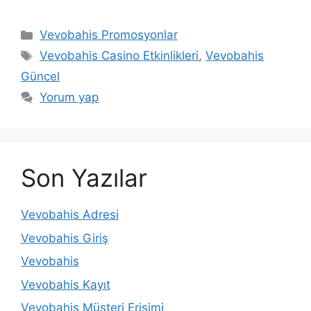
Kategoriler
Vevobahis Promosyonlar
Etiketler
Vevobahis Casino Etkinlikleri
,
Vevobahis
Güncel
Yorum yap
Son Yazılar
Vevobahis Adresi
Vevobahis Giriş
Vevobahis
Vevobahis Kayıt
Vevobahis Müşteri Erişimi