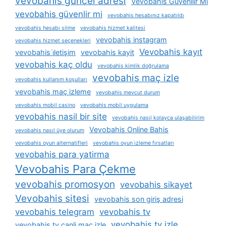
vevobahis güncel adresi
Vevobahis Güvenilir Mi
vevobahis güvenlir mi
vevobahis hesabınız kapatıldı
vevobahis hesabı silme
vevobahis hizmet kalitesi
vevobahis instagram
vevobahis hizmet seçenekleri
Vevobahis kayıt
vevobahis i̇letişim
vevobahis kayit
vevobahis kaç oldu
vevobahis kimlik doğrulama
vevobahis maç izle
vevobahis kullanım koşulları
vevobahis maç izleme
vevobahis mevcut durum
vevobahis mobil casino
vevobahis mobil uygulama
vevobahis nasil bir site
vevobahis nasıl kolayca ulaşabilirim
Vevobahis Online Bahis
vevobahis nasıl üye olurum
vevobahis oyun alternatifleri
vevobahis oyun i̇zleme fırsatları
vevobahis para yatirma
Vevobahis Para Çekme
vevobahis promosyon
vevobahis sikayet
Vevobahis sitesi
vevobahis son giriş adresi
vevobahis telegram
vevobahis tv
vevobahis tv izle
vevobahis tv canli maç izle