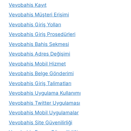
Vevobahis Kayıt
Vevobahis Müşteri Erişimi
Vevobahis Giriş Yolları
Vevobahis Giriş Prosedürleri
Vevobahis Bahis Sekmesi
Vevobahis Adres Değişimi
Vevobahis Mobil Hizmet
Vevobahis Belge Gönderimi
Vevobahis Giriş Talimatları
Vevobahis Uygulama Kullanımı
Vevobahis Twitter Uygulaması
Vevobahis Mobil Uygulamalar
Vevobahis Site Güvenilirliği