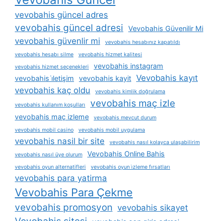
vevobahis güncel adres
vevobahis güncel adresi
Vevobahis Güvenilir Mi
vevobahis güvenlir mi
vevobahis hesabınız kapatıldı
vevobahis hesabı silme
vevobahis hizmet kalitesi
vevobahis instagram
vevobahis hizmet seçenekleri
Vevobahis kayıt
vevobahis i̇letişim
vevobahis kayit
vevobahis kaç oldu
vevobahis kimlik doğrulama
vevobahis maç izle
vevobahis kullanım koşulları
vevobahis maç izleme
vevobahis mevcut durum
vevobahis mobil casino
vevobahis mobil uygulama
vevobahis nasil bir site
vevobahis nasıl kolayca ulaşabilirim
Vevobahis Online Bahis
vevobahis nasıl üye olurum
vevobahis oyun alternatifleri
vevobahis oyun i̇zleme fırsatları
vevobahis para yatirma
Vevobahis Para Çekme
vevobahis promosyon
vevobahis sikayet