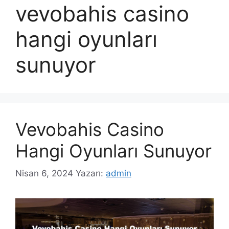
vevobahis casino
hangi oyunları
sunuyor
Vevobahis Casino
Hangi Oyunları Sunuyor
Nisan 6, 2024
Yazarı:
admin