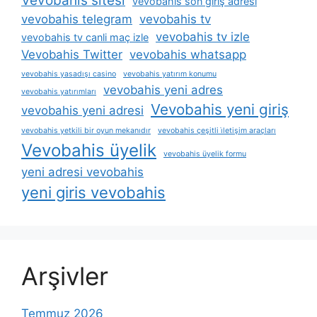
Vevobahis sitesi
vevobahis son giriş adresi
vevobahis telegram
vevobahis tv
vevobahis tv izle
vevobahis tv canli maç izle
Vevobahis Twitter
vevobahis whatsapp
vevobahis yasadışı casino
vevobahis yatırım konumu
vevobahis yeni adres
vevobahis yatırımları
Vevobahis yeni giriş
vevobahis yeni adresi
vevobahis yetkili bir oyun mekanıdır
vevobahis çeşitli i̇letişim araçları
Vevobahis üyelik
vevobahis üyelik formu
yeni adresi vevobahis
yeni giris vevobahis
Arşivler
Temmuz 2026