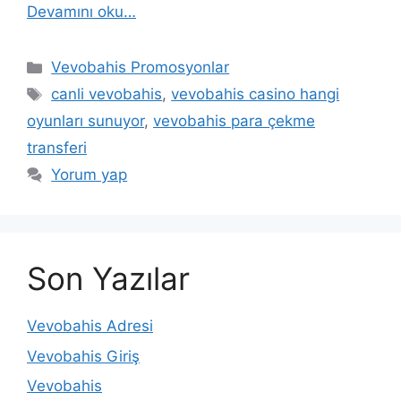
Devamını oku…
Kategoriler
Vevobahis Promosyonlar
Etiketler
canli vevobahis
,
vevobahis casino hangi
oyunları sunuyor
,
vevobahis para çekme
transferi
Yorum yap
Son Yazılar
Vevobahis Adresi
Vevobahis Giriş
Vevobahis