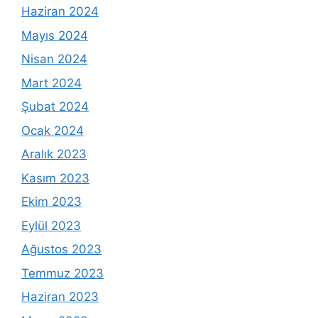
Haziran 2024
Mayıs 2024
Nisan 2024
Mart 2024
Şubat 2024
Ocak 2024
Aralık 2023
Kasım 2023
Ekim 2023
Eylül 2023
Ağustos 2023
Temmuz 2023
Haziran 2023