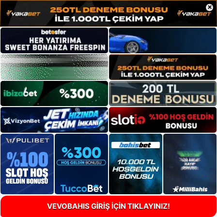
×
VEVOBAHIS GİRİŞ İÇİN TIKLAYINIZ!