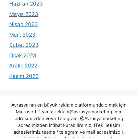
Haziran 2023
Mayıs 2023
Nisan 2023
Mart 2023
Şubat 2023
Ocak 2023
Aralık 2022
Kasım 2022
Avrasya'nın en büyük reklam platformunda olmak için
Microsoft Teams:
reklam@avrasyamarketing.com
adresimizden veya Telegram: @Avrasyamarketing
adresimizden irtibat kurabilirsiniz. (Tek iletişim
adreslerimiz teams / telegram ve mail adresimizdir.