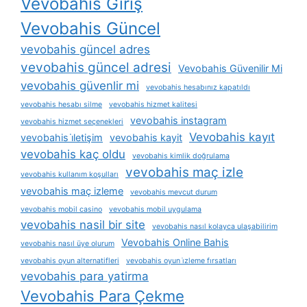
Vevobahis Giriş
Vevobahis Güncel
vevobahis güncel adres
vevobahis güncel adresi
Vevobahis Güvenilir Mi
vevobahis güvenlir mi
vevobahis hesabınız kapatıldı
vevobahis hesabı silme
vevobahis hizmet kalitesi
vevobahis instagram
vevobahis hizmet seçenekleri
Vevobahis kayıt
vevobahis i̇letişim
vevobahis kayit
vevobahis kaç oldu
vevobahis kimlik doğrulama
vevobahis maç izle
vevobahis kullanım koşulları
vevobahis maç izleme
vevobahis mevcut durum
vevobahis mobil casino
vevobahis mobil uygulama
vevobahis nasil bir site
vevobahis nasıl kolayca ulaşabilirim
Vevobahis Online Bahis
vevobahis nasıl üye olurum
vevobahis oyun alternatifleri
vevobahis oyun i̇zleme fırsatları
vevobahis para yatirma
Vevobahis Para Çekme