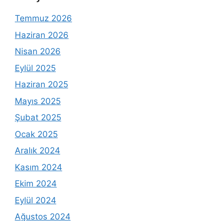
Temmuz 2026
Haziran 2026
Nisan 2026
Eylül 2025
Haziran 2025
Mayıs 2025
Şubat 2025
Ocak 2025
Aralık 2024
Kasım 2024
Ekim 2024
Eylül 2024
Ağustos 2024