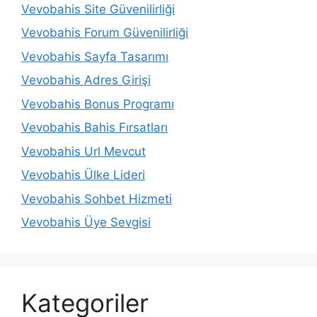
Vevobahis Site Güvenilirliği
Vevobahis Forum Güvenilirliği
Vevobahis Sayfa Tasarımı
Vevobahis Adres Girişi
Vevobahis Bonus Programı
Vevobahis Bahis Fırsatları
Vevobahis Url Mevcut
Vevobahis Ülke Lideri
Vevobahis Sohbet Hizmeti
Vevobahis Üye Sevgisi
Kategoriler