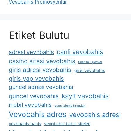
Vevobahis Promosyonlar
Etiket Bulutu
canli vevobahis
adresi vevobahis
casino sitesi vevobahis
finansal işlemler
giris adresi vevobahis
girisi vevobahis
giris yap vevobahis
güncel adresi vevobahis
kayit vevobahis
güncel vevobahis
mobil vevobahis
oyun izleme fırsatları
Vevobahis adres
vevobahis adresi
vevobahis bahis
vevobahis bahis siteleri