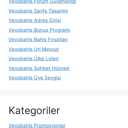
Vevobahis Forum Güvenilirliği
Vevobahis Sayfa Tasarımı
Vevobahis Adres Girişi
Vevobahis Bonus Programı
Vevobahis Bahis Fırsatları
Vevobahis Url Mevcut
Vevobahis Ülke Lideri
Vevobahis Sohbet Hizmeti
Vevobahis Üye Sevgisi
Kategoriler
Vevobahis Promosyonlar