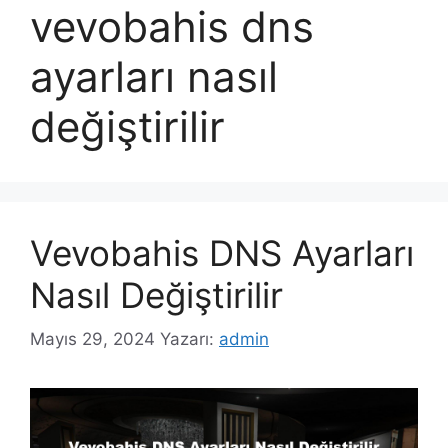
vevobahis dns
ayarları nasıl
değiştirilir
Vevobahis DNS Ayarları
Nasıl Değiştirilir
Mayıs 29, 2024
Yazarı:
admin