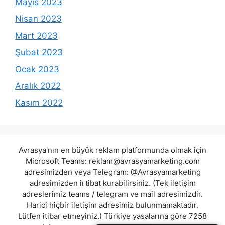
Mayıs 2023
Nisan 2023
Mart 2023
Şubat 2023
Ocak 2023
Aralık 2022
Kasım 2022
Avrasya'nın en büyük reklam platformunda olmak için
Microsoft Teams:
reklam@avrasyamarketing.com
adresimizden veya Telegram: @Avrasyamarketing
adresimizden irtibat kurabilirsiniz. (Tek iletişim
adreslerimiz teams / telegram ve mail adresimizdir.
Harici hiçbir iletişim adresimiz bulunmamaktadır.
Lütfen itibar etmeyiniz.) Türkiye yasalarına göre 7258