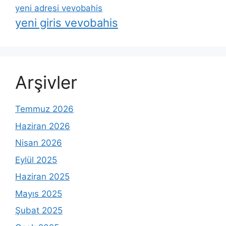
yeni adresi vevobahis
yeni giris vevobahis
Arşivler
Temmuz 2026
Haziran 2026
Nisan 2026
Eylül 2025
Haziran 2025
Mayıs 2025
Şubat 2025