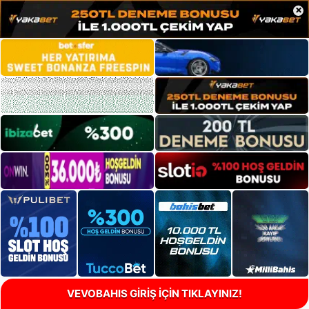
×
VEVOBAHIS GİRİŞ İÇİN TIKLAYINIZ!