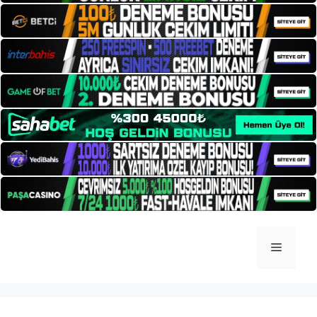
İçeriğe
atla
Menü