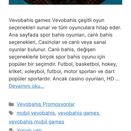
Vevobahis games Vevobahis çeşitli oyun
seçenekleri sunar ve tüm oyunculara hitap eder.
Ana sayfada spor bahis oyunları, canlı bahis
seçenekleri, Casinolar ve canlı veya sanal
oyunlar bulunur. Canlı bahis, değişen
seçeneklerle birçok spor bahis oyunu için
popüler bir seçimdir. Futbol, ​​basketbol, ​​hokey,
kriket, voleybol, futbol, ​​motor sporları ve dart
popüler sporlardır. Ancak casino oyunları, HD …
Devamını oku…
Kategoriler
Vevobahis Promosyonlar
Etiketler
mobil vevobahis
,
vevobahis games
,
vevobahis mobil games
Yorum yap