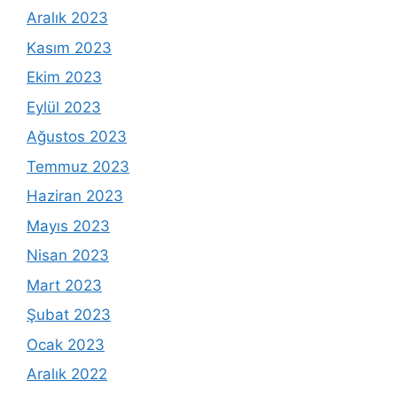
Aralık 2023
Kasım 2023
Ekim 2023
Eylül 2023
Ağustos 2023
Temmuz 2023
Haziran 2023
Mayıs 2023
Nisan 2023
Mart 2023
Şubat 2023
Ocak 2023
Aralık 2022