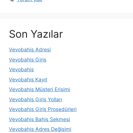
Son Yazılar
Vevobahis Adresi
Vevobahis Giriş
Vevobahis
Vevobahis Kayıt
Vevobahis Müşteri Erişimi
Vevobahis Giriş Yolları
Vevobahis Giriş Prosedürleri
Vevobahis Bahis Sekmesi
Vevobahis Adres Değişimi