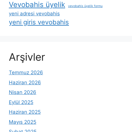
Vevobahis üyelik
vevobahis üyelik formu
yeni adresi vevobahis
yeni giris vevobahis
Arşivler
Temmuz 2026
Haziran 2026
Nisan 2026
Eylül 2025
Haziran 2025
Mayıs 2025
Şubat 2025