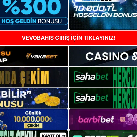
VEVOBAHIS GİRİŞ İÇİN TIKLAYINIZ!