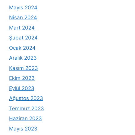
Mayıs 2024
Nisan 2024
Mart 2024
Şubat 2024
Ocak 2024
Aralık 2023
Kasım 2023
Ekim 2023
Eylül 2023
Ağustos 2023
Temmuz 2023
Haziran 2023
Mayıs 2023