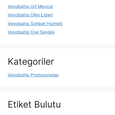
Vevobahis Url Mevcut
Vevobahis Ülke Lideri
Vevobahis Sohbet Hizmeti
Vevobahis Üye Sevgisi
Kategoriler
Vevobahis Promosyonlar
Etiket Bulutu