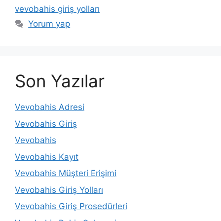
vevobahis giriş yolları
Yorum yap
Son Yazılar
Vevobahis Adresi
Vevobahis Giriş
Vevobahis
Vevobahis Kayıt
Vevobahis Müşteri Erişimi
Vevobahis Giriş Yolları
Vevobahis Giriş Prosedürleri