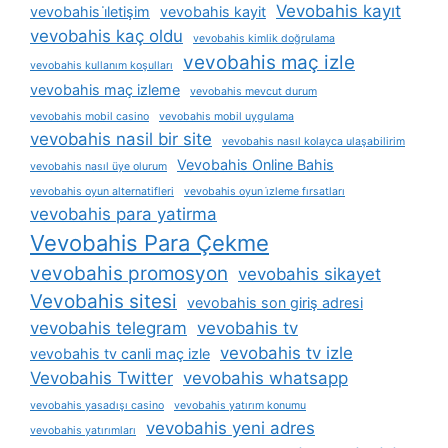
Vevobahis kayıt
vevobahis i̇letişim
vevobahis kayit
vevobahis kaç oldu
vevobahis kimlik doğrulama
vevobahis maç izle
vevobahis kullanım koşulları
vevobahis maç izleme
vevobahis mevcut durum
vevobahis mobil casino
vevobahis mobil uygulama
vevobahis nasil bir site
vevobahis nasıl kolayca ulaşabilirim
Vevobahis Online Bahis
vevobahis nasıl üye olurum
vevobahis oyun alternatifleri
vevobahis oyun i̇zleme fırsatları
vevobahis para yatirma
Vevobahis Para Çekme
vevobahis promosyon
vevobahis sikayet
Vevobahis sitesi
vevobahis son giriş adresi
vevobahis telegram
vevobahis tv
vevobahis tv izle
vevobahis tv canli maç izle
Vevobahis Twitter
vevobahis whatsapp
vevobahis yasadışı casino
vevobahis yatırım konumu
vevobahis yeni adres
vevobahis yatırımları