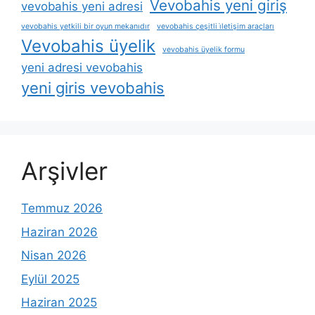
Vevobahis yeni giriş
vevobahis yeni adresi
vevobahis yetkili bir oyun mekanıdır
vevobahis çeşitli i̇letişim araçları
Vevobahis üyelik
vevobahis üyelik formu
yeni adresi vevobahis
yeni giris vevobahis
Arşivler
Temmuz 2026
Haziran 2026
Nisan 2026
Eylül 2025
Haziran 2025