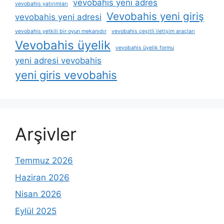
vevobahis yeni adres
vevobahis yatırımları
Vevobahis yeni giriş
vevobahis yeni adresi
vevobahis yetkili bir oyun mekanıdır
vevobahis çeşitli i̇letişim araçları
Vevobahis üyelik
vevobahis üyelik formu
yeni adresi vevobahis
yeni giris vevobahis
Arşivler
Temmuz 2026
Haziran 2026
Nisan 2026
Eylül 2025