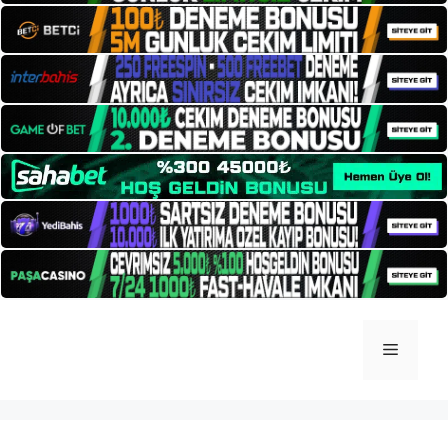
İçeriğe
atla
Menü