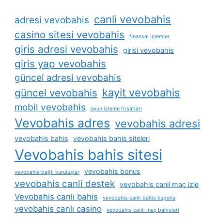
canli vevobahis
adresi vevobahis
casino sitesi vevobahis
finansal işlemler
giris adresi vevobahis
girisi vevobahis
giris yap vevobahis
güncel adresi vevobahis
kayit vevobahis
güncel vevobahis
mobil vevobahis
oyun izleme fırsatları
Vevobahis adres
vevobahis adresi
vevobahis bahis
vevobahis bahis siteleri
Vevobahis bahis sitesi
vevobahis bonus
vevobahis bağlı kuruluşlar
vevobahis canli destek
vevobahis canli maç izle
Vevobahis canlı bahis
vevobahis canlı bahis kuponu
vevobahis canlı casino
vevobahis canlı maç bahisleri