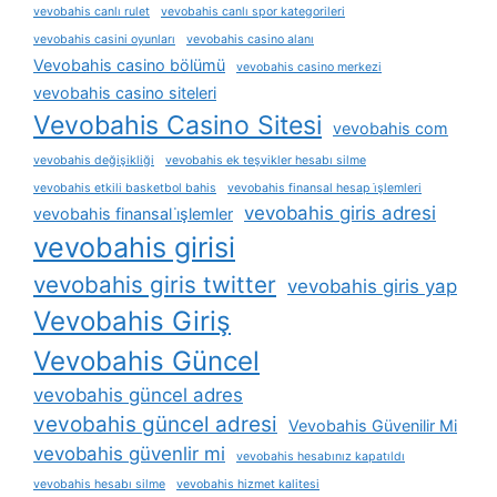
vevobahis canlı rulet
vevobahis canlı spor kategorileri
vevobahis casini oyunları
vevobahis casino alanı
Vevobahis casino bölümü
vevobahis casino merkezi
vevobahis casino siteleri
Vevobahis Casino Sitesi
vevobahis com
vevobahis değişikliği
vevobahis ek teşvikler hesabı silme
vevobahis etkili basketbol bahis
vevobahis finansal hesap i̇şlemleri
vevobahis giris adresi
vevobahis finansal i̇şlemler
vevobahis girisi
vevobahis giris twitter
vevobahis giris yap
Vevobahis Giriş
Vevobahis Güncel
vevobahis güncel adres
vevobahis güncel adresi
Vevobahis Güvenilir Mi
vevobahis güvenlir mi
vevobahis hesabınız kapatıldı
vevobahis hesabı silme
vevobahis hizmet kalitesi