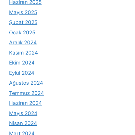
Haziran 2025
Mayıs 2025
Şubat 2025
Ocak 2025
Aralık 2024
Kasım 2024
Ekim 2024
Eylül 2024
Ağustos 2024
Temmuz 2024
Haziran 2024
Mayıs 2024
Nisan 2024
Mart 2024