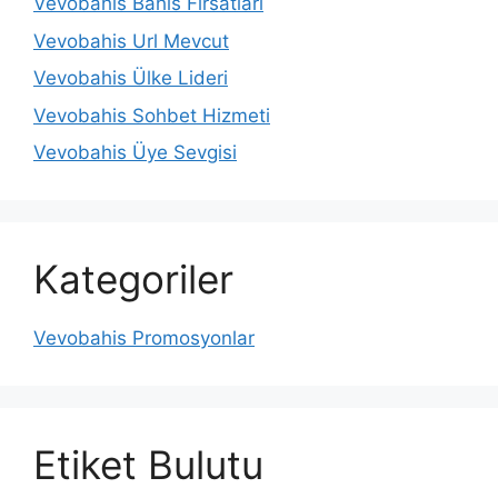
Vevobahis Bahis Fırsatları
Vevobahis Url Mevcut
Vevobahis Ülke Lideri
Vevobahis Sohbet Hizmeti
Vevobahis Üye Sevgisi
Kategoriler
Vevobahis Promosyonlar
Etiket Bulutu