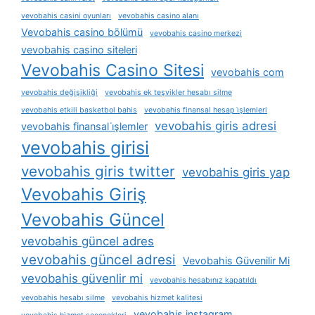
vevobahis casini oyunları
vevobahis casino alanı
Vevobahis casino bölümü
vevobahis casino merkezi
vevobahis casino siteleri
Vevobahis Casino Sitesi
vevobahis com
vevobahis değişikliği
vevobahis ek teşvikler hesabı silme
vevobahis etkili basketbol bahis
vevobahis finansal hesap i̇şlemleri
vevobahis giris adresi
vevobahis finansal i̇şlemler
vevobahis girisi
vevobahis giris twitter
vevobahis giris yap
Vevobahis Giriş
Vevobahis Güncel
vevobahis güncel adres
vevobahis güncel adresi
Vevobahis Güvenilir Mi
vevobahis güvenlir mi
vevobahis hesabınız kapatıldı
vevobahis hesabı silme
vevobahis hizmet kalitesi
vevobahis instagram