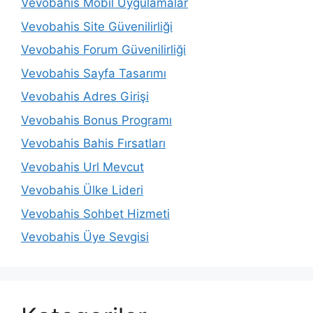
Vevobahis Mobil Uygulamalar
Vevobahis Site Güvenilirliği
Vevobahis Forum Güvenilirliği
Vevobahis Sayfa Tasarımı
Vevobahis Adres Girişi
Vevobahis Bonus Programı
Vevobahis Bahis Fırsatları
Vevobahis Url Mevcut
Vevobahis Ülke Lideri
Vevobahis Sohbet Hizmeti
Vevobahis Üye Sevgisi