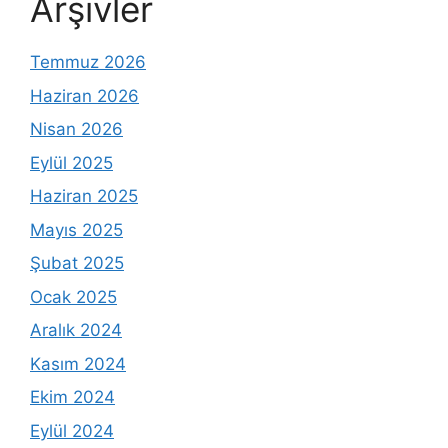
Arşivler
Temmuz 2026
Haziran 2026
Nisan 2026
Eylül 2025
Haziran 2025
Mayıs 2025
Şubat 2025
Ocak 2025
Aralık 2024
Kasım 2024
Ekim 2024
Eylül 2024