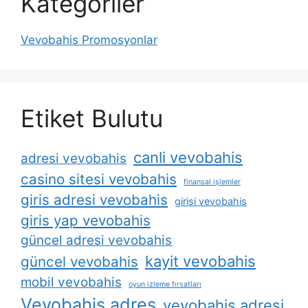
Kategoriler
Vevobahis Promosyonlar
Etiket Bulutu
canli vevobahis
adresi vevobahis
casino sitesi vevobahis
finansal işlemler
giris adresi vevobahis
girisi vevobahis
giris yap vevobahis
güncel adresi vevobahis
kayit vevobahis
güncel vevobahis
mobil vevobahis
oyun izleme fırsatları
Vevobahis adres
vevobahis adresi