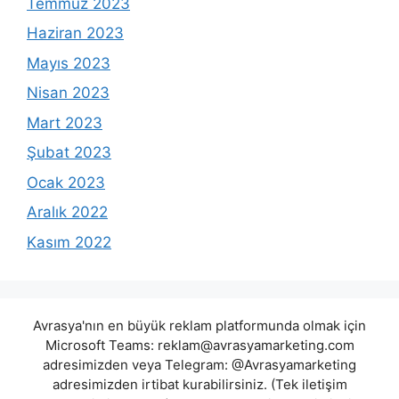
Temmuz 2023
Haziran 2023
Mayıs 2023
Nisan 2023
Mart 2023
Şubat 2023
Ocak 2023
Aralık 2022
Kasım 2022
Avrasya'nın en büyük reklam platformunda olmak için
Microsoft Teams:
reklam@avrasyamarketing.com
adresimizden veya Telegram: @Avrasyamarketing
adresimizden irtibat kurabilirsiniz. (Tek iletişim