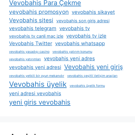
Vevobahis Para Çekme
vevobahis promosyon
vevobahis sikayet
Vevobahis sitesi
vevobahis son giriş adresi
vevobahis telegram
vevobahis tv
vevobahis tv izle
vevobahis tv canli maç izle
Vevobahis Twitter
vevobahis whatsapp
vevobahis yasadışı casino
vevobahis yatırım konumu
vevobahis yeni adres
vevobahis yatırımları
Vevobahis yeni giriş
vevobahis yeni adresi
vevobahis yetkili bir oyun mekanıdır
vevobahis çeşitli i̇letişim araçları
Vevobahis üyelik
vevobahis üyelik formu
yeni adresi vevobahis
yeni giris vevobahis