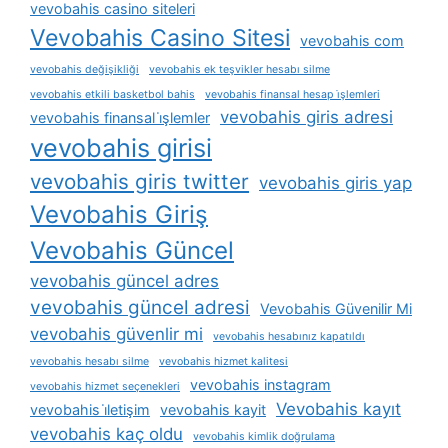
vevobahis casino siteleri
Vevobahis Casino Sitesi
vevobahis com
vevobahis değişikliği
vevobahis ek teşvikler hesabı silme
vevobahis etkili basketbol bahis
vevobahis finansal hesap i̇şlemleri
vevobahis giris adresi
vevobahis finansal i̇şlemler
vevobahis girisi
vevobahis giris twitter
vevobahis giris yap
Vevobahis Giriş
Vevobahis Güncel
vevobahis güncel adres
vevobahis güncel adresi
Vevobahis Güvenilir Mi
vevobahis güvenlir mi
vevobahis hesabınız kapatıldı
vevobahis hesabı silme
vevobahis hizmet kalitesi
vevobahis instagram
vevobahis hizmet seçenekleri
Vevobahis kayıt
vevobahis i̇letişim
vevobahis kayit
vevobahis kaç oldu
vevobahis kimlik doğrulama